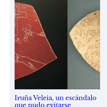
Iruña Veleia, un escándalo
que pudo evitarse