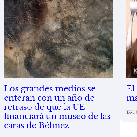
Los grandes medios se
El
enteran con un año de
ma
retraso de que la UE
13/0
financiará un museo de las
caras de Bélmez