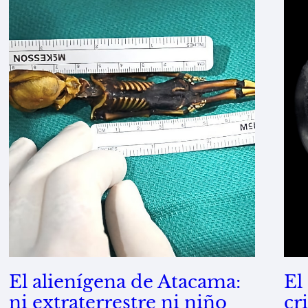
El alienígena de Atacama:
El
ni extraterrestre ni niño
cr