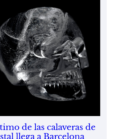
 timo de las calaveras de
istal llega a Barcelona