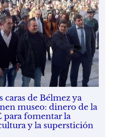
s caras de Bélmez ya
enen museo: dinero de la
 para fomentar la
cultura y la superstición