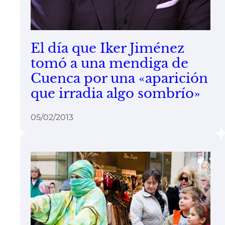
El día que Iker Jiménez
tomó a una mendiga de
Cuenca por una «aparición
que irradia algo sombrío»
05/02/2013