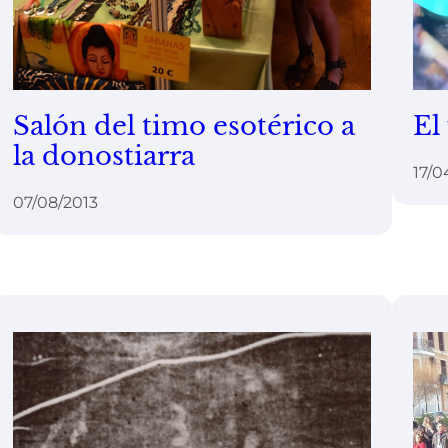
Salón del timo esotérico a
El
la donostiarra
17/0
07/08/2013