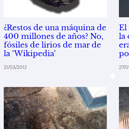
¿Restos de una máquina de
El
400 millones de años? No,
la
fósiles de lirios de mar de
er
la ‘Wikipedia’
po
21/03/2012
27/0