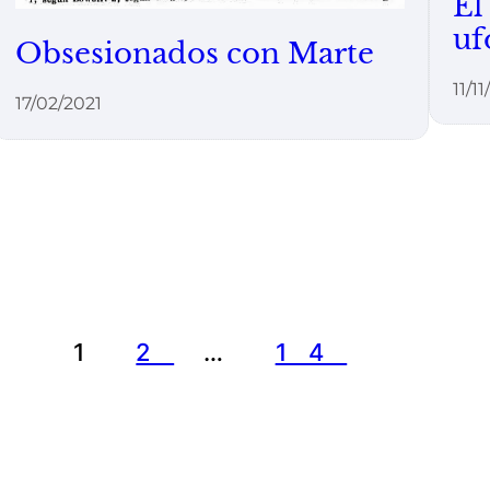
El
uf
Obsesionados con Marte
11/1
17/02/2021
1
2
…
14