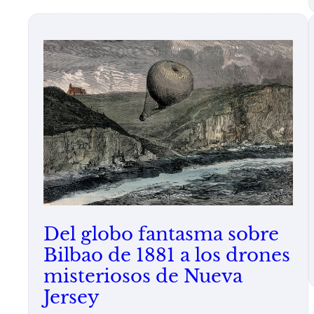
Del globo fantasma sobre
Bilbao de 1881 a los drones
misteriosos de Nueva
Jersey