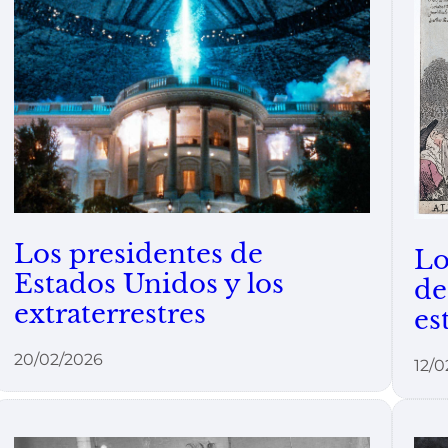
Los presidentes de
Lo
Estados Unidos y los
de
extraterrestres
es
20/02/2026
12/0