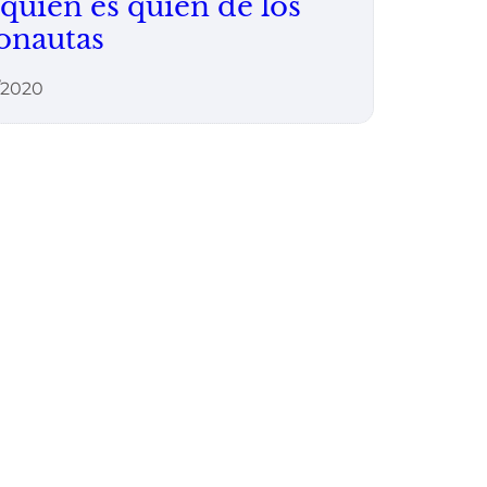
 quién es quién de los
onautas
1/2020