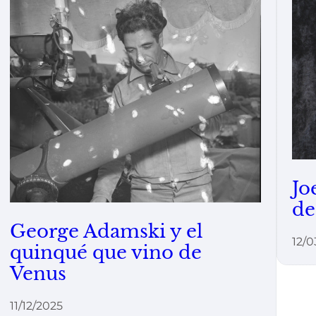
Jo
de
George Adamski y el
12/0
quinqué que vino de
Venus
11/12/2025