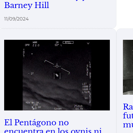
Barney Hill
11/09/2024
Ra
fu
El Pentágono no
m
encuentra en los ovnis ni