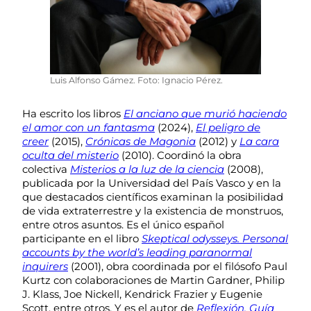
Luis Alfonso Gámez. Foto: Ignacio Pérez.
Ha escrito los libros
El anciano que murió haciendo
el amor con un fantasma
(2024),
El peligro de
creer
(2015),
Crónicas de Magonia
(2012) y
La cara
oculta del misterio
(2010). Coordinó la obra
colectiva
Misterios a la luz de la ciencia
(2008),
publicada por la Universidad del País Vasco y en la
que destacados científicos examinan la posibilidad
de vida extraterrestre y la existencia de monstruos,
entre otros asuntos. Es el único español
participante en el libro
Skeptical odysseys. Personal
accounts by the world’s leading paranormal
inquirers
(2001), obra coordinada por el filósofo Paul
Kurtz con colaboraciones de Martin Gardner, Philip
J. Klass, Joe Nickell, Kendrick Frazier y Eugenie
Scott, entre otros. Y es el autor de
Reflexión. Guía