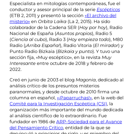
Especialista en mitologías contemporáneas, fue el
conductor y asesor principal de la serie
Escépticos
(ETB 2, 2011) y presentó la sección
«El archivo del
misterio»
en
Orbita Laika
(La 2, 2015). Ha sido
colaborador de la Cadena SER (
Hoy por hoy
), Radio
Nacional de España (
Asuntos propios
), Radio 5
(
Ciencia al cubo
), Radio 3 (
Hoy empieza todo
), M80
Radio (
¡Arriba España!
), Radio Vitoria (
El mirador
) y
Punto Radio Bizkaia (
Bizkaia y punto
). Y tuvo una
sección fija, «Muy escéptico», en la revista
Muy
Interesante
entre octubre de 2018 y febrero de
2022.
Creó en junio de 2003 el blog
Magonia
, dedicado al
análisis crítico de los presuntos misterios
paranormales, y desde octubre de 2010 firma una
columna en español,
«¡
Paparruchas
!»
, en la web del
Comité para la Investigación Escéptica (CSI)
, la
organización más importante del mundo dedicada
al análisis científico de lo extraordinario. Fue
fundador en 1986 de
ARP-Sociedad para el Avance
del Pensamiento Crítico
, entidad de la que se
desvinculó a principios de siglo, y es miembro del