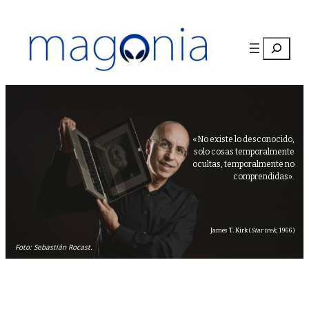
Buscar
«No existe lo desconocido,
solo cosas temporalmente
ocultas, temporalmente no
comprendidas».
James T. Kirk (
Star trek
, 1966)
Foto: Sebastián Rocast.