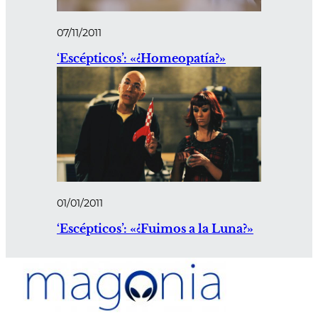
07/11/2011
‘Escépticos’: «¿Homeopatía?»
01/01/2011
‘Escépticos’: «¿Fuimos a la Luna?»