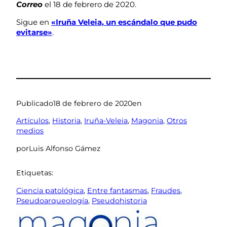
Correo
el 18 de febrero de 2020.
Sigue en
«Iruña Veleia, un escándalo que pudo
evitarse»
.
Publicado
18 de febrero de 2020
en
Artículos
, 
Historia
, 
Iruña-Veleia
, 
Magonia
, 
Otros
medios
por
Luis Alfonso Gámez
Etiquetas:
Ciencia patológica
, 
Entre fantasmas
, 
Fraudes
, 
Pseudoarqueología
, 
Pseudohistoria