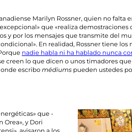
la canadiense Marilyn Rossner, quien no falt
xcepcional» que «realiza demostraciones d
nios y por los mensajes que transmite del m
ncondicional». En realidad, Rossner tiene l
 Porque
nadie habla ni ha hablado nunca co
 creen lo que dicen o unos timadores que
 donde escribo
médiums
pueden ustedes pon
 energéticas» que -
n Orea», y Dori
ensi», avisaron a los