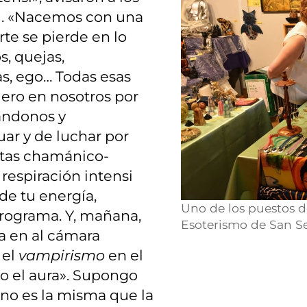
al. «Nacemos con una
te se pierde en lo
, quejas,
as, ego… Todas esas
ero en nosotros por
ándonos y
ar y de luchar por
entas chamánico-
respiración intensi
de tu energía,
Uno de los puestos d
 programa. Y, mañana,
Esoterismo de San Se
ta en al cámara
 el
vampirismo
en el
to el aura». Supongo
 no es la misma que la