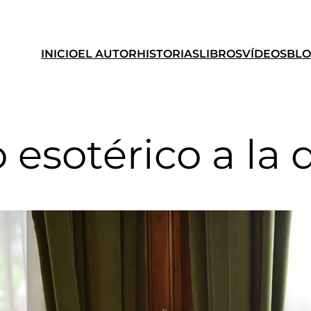
INICIO
EL AUTOR
HISTORIAS
LIBROS
VÍDEOS
BL
 esotérico a la 