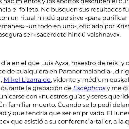
 nacimientos y los abortos describen el curs
cia el folleto. No busquen sus resultados fu
con un ritual hindú que sirve «para purificar
ismanes» -un todo en uno-, oficiado por Kri
egura ser «sacerdote hindú vaishnava».
, día en el que Luis Ayza, maestro de reiki y
nce de cualquiera en Paranormalandia-, diri
l,
Mikel Lizarralde
, vidente y médium euskal
í durante la grabación de
Escépticos
y me di
municarse con «nuestros guías y seres queri
n familiar muerto. Cuando se lo pedí delan
 y que tendría que ser en privado. El lunes
» que asistió a su conferencia-taller, a la 