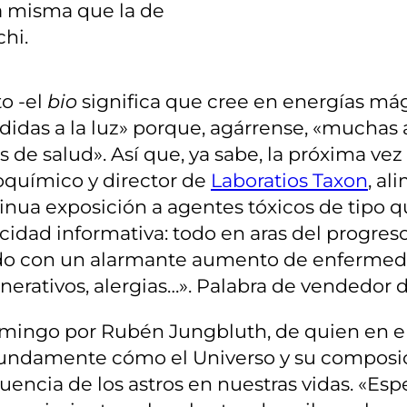
a misma que la de
chi.
o -el
bio
significa que cree en energías mágic
didas a la luz» porque, agárrense, «muchas
de salud». Así que, ya sabe, la próxima ve
ioquímico y director de
Laboratios Taxon
, al
tinua exposición a agentes tóxicos de tipo
oxicidad informativa: todo en aras del prog
jado con un alarmante aumento de enferme
erativos, alergias…». Palabra de vendedor
mingo por Rubén Jungbluth, de quien en e
ndamente cómo el Universo y su composició
nfluencia de los astros en nuestras vidas. «E