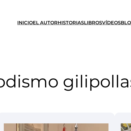
INICIO
EL AUTOR
HISTORIAS
LIBROS
VÍDEOS
BL
odismo gilipolla