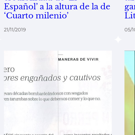
Español’ a la altura de la de
ga
‘Cuarto milenio’
Li
21/11/2019
05/1