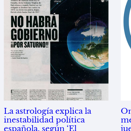
La astrología explica la
On
inestabilidad política
mé
española, según ‘El
ju