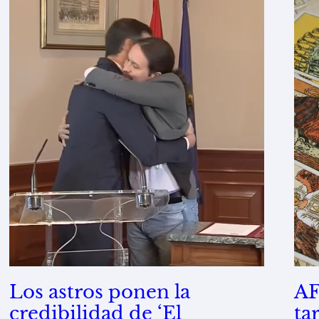
Los astros ponen la
AF
credibilidad de ‘El
ta