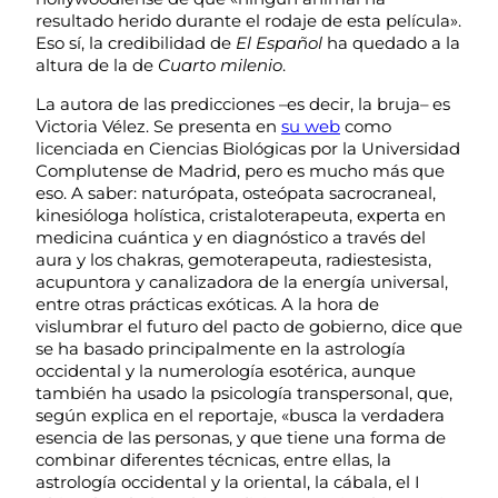
resultado herido durante el rodaje de esta película».
Eso sí, la credibilidad de
El Español
ha quedado a la
altura de la de
Cuarto milenio
.
La autora de las predicciones –es decir, la bruja– es
Victoria Vélez. Se presenta en
su web
como
licenciada en Ciencias Biológicas por la Universidad
Complutense de Madrid, pero es mucho más que
eso. A saber: naturópata, osteópata sacrocraneal,
kinesióloga holística, cristaloterapeuta, experta en
medicina cuántica y en diagnóstico a través del
aura y los chakras, gemoterapeuta, radiestesista,
acupuntora y canalizadora de la energía universal,
entre otras prácticas exóticas. A la hora de
vislumbrar el futuro del pacto de gobierno, dice que
se ha basado principalmente en la astrología
occidental y la numerología esotérica, aunque
también ha usado la psicología transpersonal, que,
según explica en el reportaje, «busca la verdadera
esencia de las personas, y que tiene una forma de
combinar diferentes técnicas, entre ellas, la
astrología occidental y la oriental, la cábala, el I