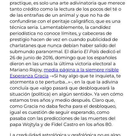
practique, es solo una arte adivinatoria que merece
tanto crédito como la lectura de los pocos del té o
de las entrañas de un animal y que no ha de
confundirse con el peritaje caligráfico, que es una
técnica seria. Lamentablemente, la candidez
periodística no conoce límites, y cabeceras de
prestigio hacen de vez en cuando publicidad de
charlatanes que nunca debían haber salido del
submundo paranormal. El diario
El País
dedicó el
26 de junio de 2016, domingo que los españoles
dieron en las urnas la última victoria electoral a
Mariano Rajoy,
media página a la siempre risible
Esperanza Gracia
–»Si hay algo que te inquieta, te
atormenta o te perturba…»–, en la que la adivina
concluía que «algo pasará que desbloqueará la
situación (política) en algún sentido». Ya ven cómo
estamos tres años y medio después. Claro que,
como Gracia no daba fecha para el desbloqueo,
igual es cuestión de seguir esperando, como
pasaba con las predicciones de las muertes del
papa Wojtyla y de Fidel Castro en los años 80.
La credulidad astrológica y grafológica no es algo