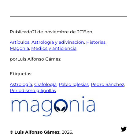
Publicado
21 de noviembre de 2019
en
Artículos
, 
Astrología y adivinación
, 
Historias
, 
Magonia
, 
Medios y anticiencia
por
Luis Alfonso Gámez
Etiquetas:
Astrología
, 
Grafología
, 
Pablo Iglesias
, 
Pedro Sánchez
, 
Periodismo gilipollas
Twit
© Luis Alfonso Gámez
, 2026.