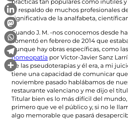
prácticas tan populares como inútiles 
el respaldo de muchos profesionales de 
significativa de la analfabeta, científi
Cuando J. M. -nos conocemos desde hac
comentó en febrero de 2014 que estaba
Aunque hay obras específicas, como las
homeopatía
por Víctor-Javier Sanz Larr
de las pseudoterapias y él era, a mi juici
tiene una capacidad de comunicar que 
noviembre pasado hablábamos de nuest
restaurante valenciano y me dijo el títul
Titular bien es lo más difícil del mundo,
primero que ve el público y, si no le ll
algo memorable que pasará desapercibi