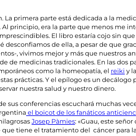
n. La primera parte está dedicada a la medic
 Al principio, era la parte que menos me int
rescindibles. El libro estaría cojo sin que J
 desconfiamos de ella, a pesar de que gracia
entos-, vivimos mejor y más que nuestros a
 de medicinas tradicionales. En las dos par
emporáneos como la homeopatía, el
reiki
y l
stas prácticas. Y el epílogo es un decálogo p
rvar nuestra salud y nuestro dinero.
e sus conferencias escuchará muchas veces a 
Argentina
el boicot de los fanáticos anticienc
milagrosas
Josep Pàmies
: «Guau, este señor 
 que tiene el tratamiento del cáncer para la