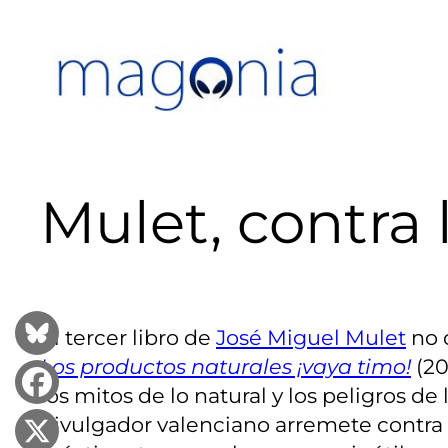
Saltar
al
contenido
Mulet, contra 
El tercer libro de
José Miguel Mulet
no 
Los productos naturales ¡vaya timo!
(20
los mitos de lo natural y los peligros d
divulgador valenciano arremete contra