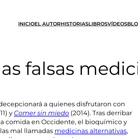
INICIO
EL AUTOR
HISTORIAS
LIBROS
VÍDEOS
BL
las falsas medic
decepcionará a quienes disfrutaron con
11) y
Comer sin miedo
(2014). Tras derribar
e la comida en Occidente, el bioquímico y
 las mal llamadas
medicinas alternativas
,