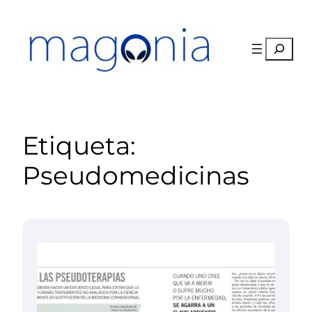
Saltar
al
contenido
Buscar
Etiqueta:
Pseudomedicinas