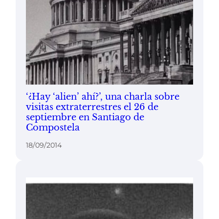
‘¿Hay ‘alien’ ahí?’, una charla sobre
visitas extraterrestres el 26 de
septiembre en Santiago de
Compostela
18/09/2014