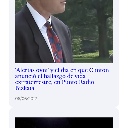
‘Alertas ovni’ y el día en que Clinton
anunció el hallazgo de vida
extraterrestre, en Punto Radio
Bizkaia
06/06/2012