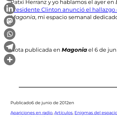
Patxi Herranz y yo hablamos el ayer en
presidente Clinton anunció el hallazgo 
Magonia
, mi espacio semanal dedicado
Nota publicada en
Magonia
el 6 de jun
Publicado
6 de junio de 2012
en
Apariciones en radio
, 
Artículos
, 
Enigmas del espaci