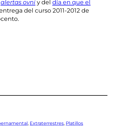
e
alertas ovni
y del
día en que el
a entrega del curso 2011-2012 de
ocento.
bernamental
, 
Extraterrestres
, 
Platillos