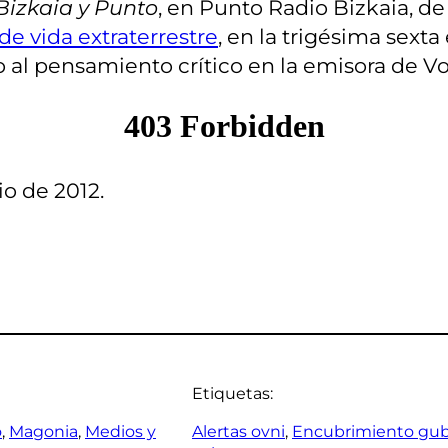
Bizkaia y Punto
, en Punto Radio Bizkaia, d
de vida extraterrestre
, en la trigésima sext
 al pensamiento crítico en la emisora de V
io de 2012.
Etiquetas:
o
, 
Magonia
, 
Medios y
Alertas ovni
, 
Encubrimiento gu