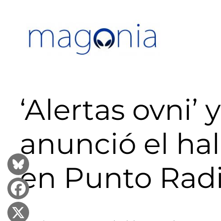
Saltar
al
contenido
‘Alertas ovni’ 
anunció el hal
en Punto Radi