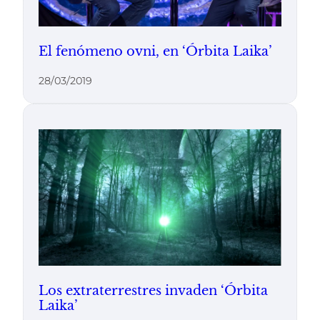
El fenómeno ovni, en ‘Órbita Laika’
28/03/2019
Los extraterrestres invaden ‘Órbita
Laika’