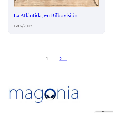
La Atlántida, en Bilbovisión
13/07/2007
1
2
Twit