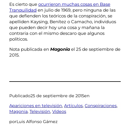
Es cierto que
ocurrieron muchas cosas en Base
Tranquilidad
en julio de 1969, pero ninguna de las
que defienden los teóricos de la conspiración, se
apelliden Kaysing, Benítez o Camacho, individuos
que pueden decir hoy una cosa y mañana la
contraria con el mismo descaro que algunos
políticos.
Nota publicada en
Magonia
el 25 de septiembre de
2015.
Publicado
25 de septiembre de 2015
en
Apariciones en televisión
, 
Artículos
, 
Conspiraciones
, 
Magonia
, 
Televisión
, 
Vídeos
por
Luis Alfonso Gámez