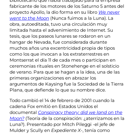
bibliotecario que había trabajado para la empresa
fabricante de los motores de los Saturno 5 antes del
proyecto Apollo, la dio forma en su libro
We never
went to the Moon
(Nunca fuimos a la Luna). La
obra, autoeditada, tuvo una circulación muy
limitada hasta el advenimiento de Internet. Su
tesis, que los paseos lunares se rodaron en un
hangar de Nevada, fue considerada durante
muchos años una excentricidad propia de tipos
como los que invocan a los extraterrestres en
Montserrat el día 11 de cada mes o participan en
ceremonias rituales en Stonehenge en el solsticio
de verano. Para que se hagan a la idea, una de las
primeras organizaciones en abrazar los
argumentos de Kaysing fue la Sociedad de la Tierra
Plana, que defiende lo que su nombre dice.
Todo cambió el 14 de febrero de 2001 cuando la
cadena Fox emitió en Estados Unidos el
documental
Conspiracy theory: did we land on the
Moon?
(Teoría de la conspiración: ¿aterrizamos en la
Luna?). Presentado por Mitch Pileggi -el jefe de
Mulder y Scully en
Expediente X
-, tenía como