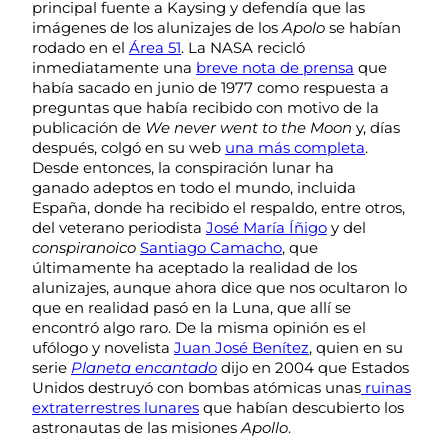
principal fuente a Kaysing y defendía que las
imágenes de los alunizajes de los
Apolo
se habían
rodado en el
Área 51
. La NASA recicló
inmediatamente una
breve nota de prensa
que
había sacado en junio de 1977 como respuesta a
preguntas que había recibido con motivo de la
publicación de
We never went to the Moon
y, días
después, colgó en su web
una más completa
.
Desde entonces, la conspiración lunar ha
ganado adeptos en todo el mundo, incluida
España, donde ha recibido el respaldo, entre otros,
del veterano periodista
José María Íñigo
y del
conspiranoico
Santiago Camacho
, que
últimamente ha aceptado la realidad de los
alunizajes, aunque ahora dice que nos ocultaron lo
que en realidad pasó en la Luna, que allí se
encontró algo raro. De la misma opinión es el
ufólogo y novelista
Juan José Benítez
, quien en su
serie
Planeta encantado
dijo en 2004 que Estados
Unidos destruyó con bombas atómicas unas
ruinas
extraterrestres lunares
que habían descubierto los
astronautas de las misiones
Apollo
.