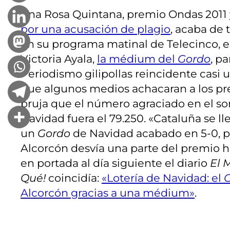
Ana Rosa Quintana, premio Ondas 2011
por una acusación de plagio
, acaba de 
en su programa matinal de Telecinco, el 
Victoria Ayala,
la médium del
Gordo
, p
Periodismo gilipollas reincidente casi
que algunos medios achacaran a los pr
bruja que el número agraciado en el sor
Navidad fuera el 79.250. «Cataluña se ll
un
Gordo
de Navidad acabado en 5-0, 
Alcorcón desvía una parte del premio h
en portada al día siguiente el diario
El 
Qué!
coincidía:
«Lotería de Navidad: el
Alcorcón gracias a una médium»
.