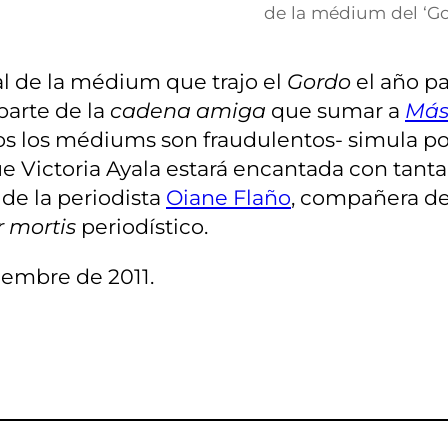
de la médium del ‘Go
ual de la médium que trajo el
Gordo
el año p
parte de la
cadena amiga
que sumar a
Más 
os los médiums son fraudulentos- simula p
Victoria Ayala estará encantada con tanta p
s de la periodista
Oiane Flaño
, compañera d
r mortis
periodístico.
iembre de 2011.