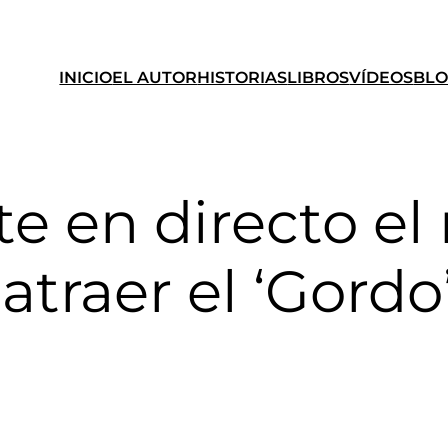
INICIO
EL AUTOR
HISTORIAS
LIBROS
VÍDEOS
BL
e en directo el 
raer el ‘Gordo’