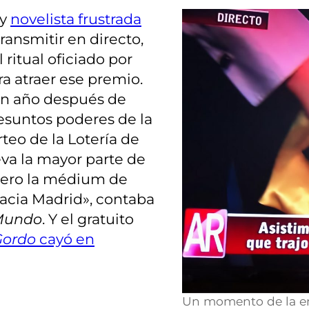
 y
novelista frustrada
transmitir en directo,
ritual oficiado por
ara atraer ese premio.
 un año después de
esuntos poderes de la
teo de la Lotería de
eva la mayor parte de
pero la médium de
acia Madrid», contaba
Mundo
. Y el gratuito
Gordo
cayó en
Un momento de la emi