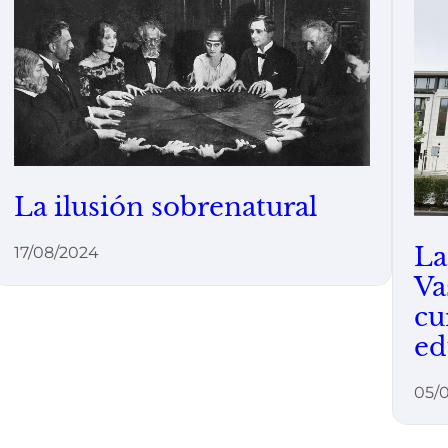
La ilusión sobrenatural
La
17/08/2024
Va
cu
ed
05/