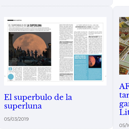
AF
ta
El superbulo de la
ga
superluna
Li
05/03/2019
05/1