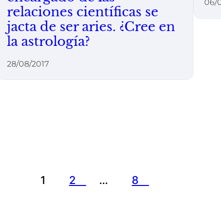
06/0
relaciones científicas se
jacta de ser aries. ¿Cree en
la astrología?
28/08/2017
1
2
…
8