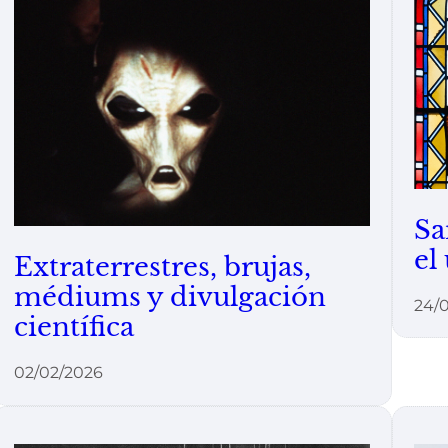
Sa
el
Extraterrestres, brujas,
médiums y divulgación
24/
científica
02/02/2026