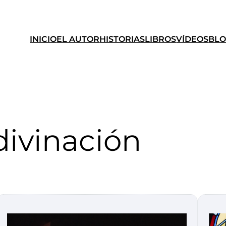
INICIO
EL AUTOR
HISTORIAS
LIBROS
VÍDEOS
BL
divinación