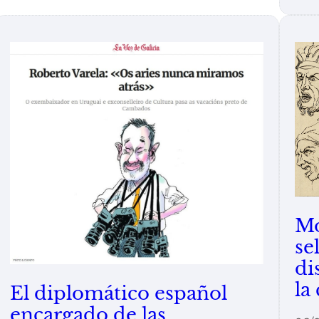
Mo
se
di
la
El diplomático español
encargado de las