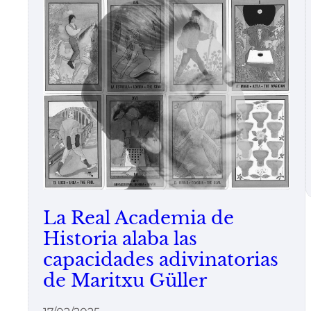
La Real Academia de
Historia alaba las
capacidades adivinatorias
de Maritxu Güller