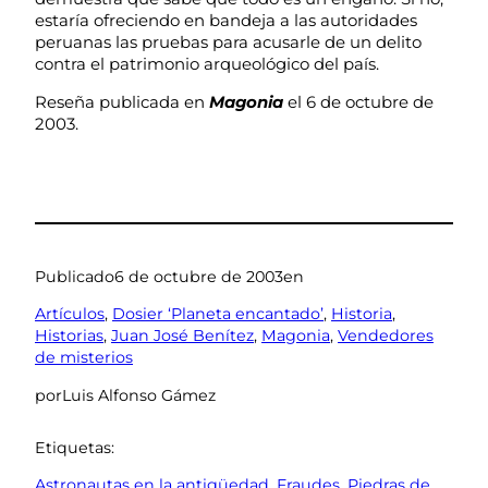
estaría ofreciendo en bandeja a las autoridades
peruanas las pruebas para acusarle de un delito
contra el patrimonio arqueológico del país.
Reseña publicada en
Magonia
el 6 de octubre de
2003.
Publicado
6 de octubre de 2003
en
Artículos
, 
Dosier ‘Planeta encantado’
, 
Historia
, 
Historias
, 
Juan José Benítez
, 
Magonia
, 
Vendedores
de misterios
por
Luis Alfonso Gámez
Etiquetas:
Astronautas en la antigüedad
, 
Fraudes
, 
Piedras de