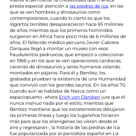
presta especial atención a
las piedras de Ica
, en las
que se ven hombres y dinosaurios como
contemporáneos, cuando lo cierto es que los
lagartos terribles
desaparecieron hace 65 millones
de años mientras que los primeros homínidos
surgieron en África hace poco más de 6 millones de
años. El fallecido médico peruano Javier Cabrera
Darquea llegó a montar un museo con esos
fraudulentos pedruscos, que empezó a coleccionar
en 1966 y en los que se ven operaciones cardiacas,
cacerías de dinosaurios y seres humanos volando
montados en pájaros. Para él y Benítez, los
grabados prueban la existencia de una Humanidad
que convivió con los grandes saurios. En los años 70,
cuando aún se hablaba de Nazca como un
espaciopuerto -ahora
Erich von Däniken
jura que él
nunca insinuó nada por el estilo, mientras que
Benítez mantiene que los extraterrestres dibujaron
las primeras líneas y luego los lugareños hicieron
más para que los alienígenas las vieran desde el
aire y regresaran-, la historia de las piedras de Ica
fue popularizada por el periodista español en
La