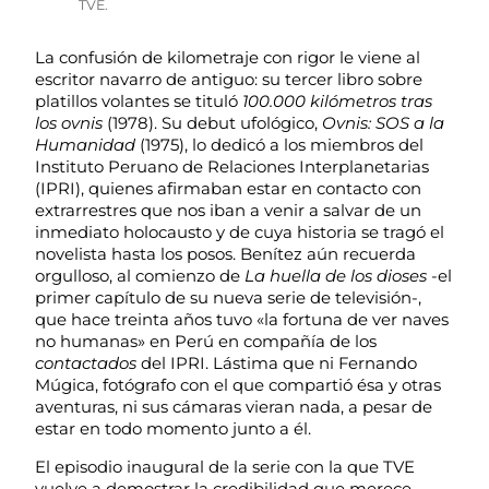
TVE.
La confusión de kilometraje con rigor le viene al
escritor navarro de antiguo: su tercer libro sobre
platillos volantes se tituló
100.000 kilómetros tras
los ovnis
(1978). Su debut ufológico,
Ovnis: SOS a la
Humanidad
(1975), lo dedicó a los miembros del
Instituto Peruano de Relaciones Interplanetarias
(IPRI), quienes afirmaban estar en contacto con
extrarrestres que nos iban a venir a salvar de un
inmediato holocausto y de cuya historia se tragó el
novelista hasta los posos. Benítez aún recuerda
orgulloso, al comienzo de
La huella de los dioses
-el
primer capítulo de su nueva serie de televisión-,
que hace treinta años tuvo «la fortuna de ver naves
no humanas» en Perú en compañía de los
contactados
del IPRI. Lástima que ni Fernando
Múgica, fotógrafo con el que compartió ésa y otras
aventuras, ni sus cámaras vieran nada, a pesar de
estar en todo momento junto a él.
El episodio inaugural de la serie con la que TVE
vuelve a demostrar la credibilidad que merece