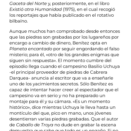
Gaceta del Norte
y, posteriormente, en el libro
Existió otra Humanidad
(1975), en el cual recogió
los reportajes que había publicado en el rotativo
bilbaíno.
Aunque muchos han comprobado desde entonces
que las piedras son grabadas por los lugareños por
encargo a cambio de dinero, Benítez opta en
Planeta encantado
por seguir engordando el falso
misterio; para él, «otro de los grandes enigmas que
siguen sin respuesta». El momento cumbre del
episodio llega cuando el campesino Basilio Uchuya
-el principal proveedor de piedras de Cabrera
Darquea- anuncia al escritor que va a enseñarle
uno de los yacimientos secretos. Sólo Benítez es
capaz de intentar hacer creer al espectador que el
campesino va en serio y no ha preparado un
montaje para él y su cámara. «Es un momento
histórico», dice mientras Uchuya le lleva hasta un
montículo del que, pico en mano, unos jóvenes
desentierran varias piedras grabadas. Que el autor
de
Caballo de Troya
no dude en grabar la escena
demuestra que sabe que todo es un engaño. Si no,