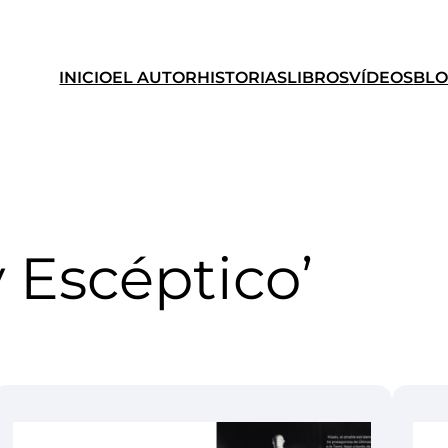
INICIO
EL AUTOR
HISTORIAS
LIBROS
VÍDEOS
BL
 Escéptico’