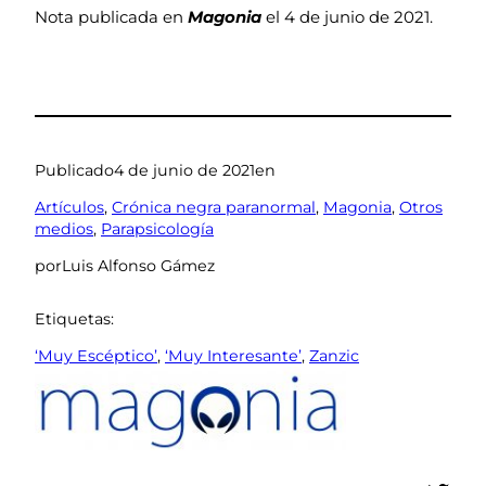
Nota publicada en
Magonia
el 4 de junio de 2021.
Publicado
4 de junio de 2021
en
Artículos
, 
Crónica negra paranormal
, 
Magonia
, 
Otros
medios
, 
Parapsicología
por
Luis Alfonso Gámez
Etiquetas:
‘Muy Escéptico’
, 
‘Muy Interesante’
, 
Zanzic