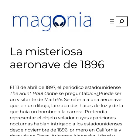
Saltar
al
contenido
Buscar
La misteriosa
aeronave de 1896
El 13 de abril de 1897, el periódico estadounidense
The Saint Paul Globe
se preguntaba: «¿Puede ser
un visitante de Marte?». Se refería a una aeronave
que, en un dibujo, lanzaba dos haces de luz y de la
que huía un hombre a la carrera. Pretendía
representar el objeto volador cuyas apariciones
nocturnas habían intrigado a los estadounidenses
desde noviembre de 1896, primero en California y
después en Texas, Arkansas, Nebraska, Misuri y