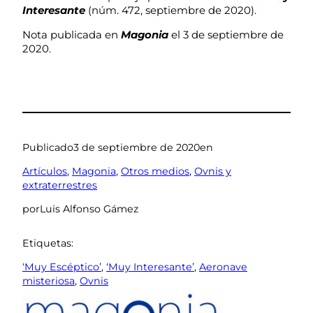
Interesante
(núm. 472, septiembre de 2020).
Nota publicada en
Magonia
el 3 de septiembre de
2020.
Publicado
3 de septiembre de 2020
en
Artículos
, 
Magonia
, 
Otros medios
, 
Ovnis y
extraterrestres
por
Luis Alfonso Gámez
Etiquetas:
‘Muy Escéptico’
, 
‘Muy Interesante’
, 
Aeronave
misteriosa
, 
Ovnis