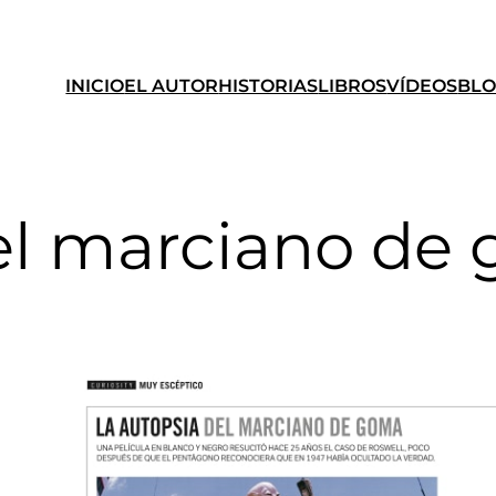
INICIO
EL AUTOR
HISTORIAS
LIBROS
VÍDEOS
BL
el marciano de