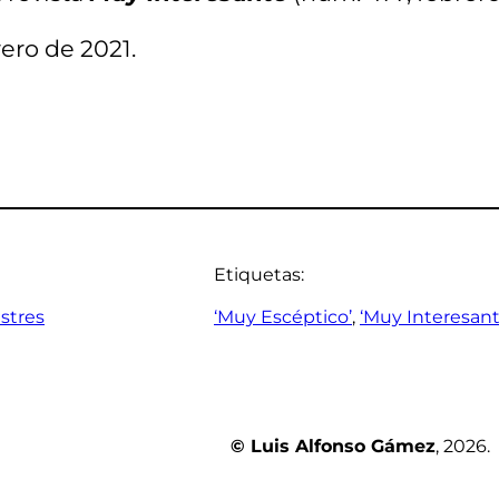
rero de 2021.
Etiquetas:
estres
‘Muy Escéptico’
, 
‘Muy Interesant
© Luis Alfonso Gámez
, 2026.