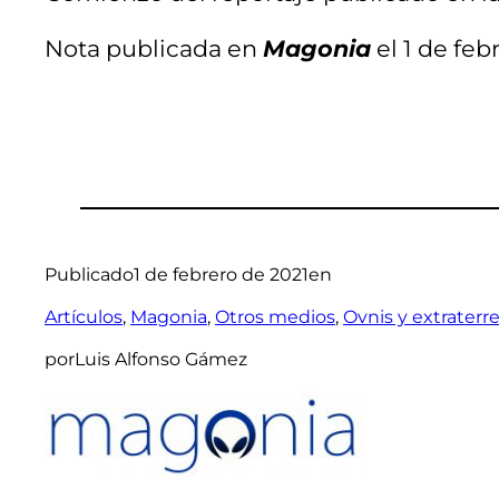
Nota publicada en
Magonia
el 1 de feb
Publicado
1 de febrero de 2021
en
Artículos
, 
Magonia
, 
Otros medios
, 
Ovnis y extraterr
por
Luis Alfonso Gámez