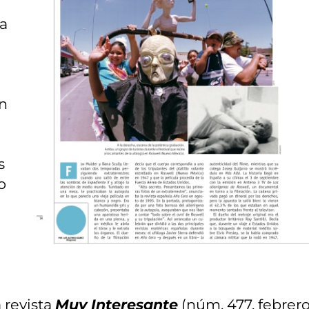
a
un
s
o
 revista
Muy Interesante
(núm. 477, febrero