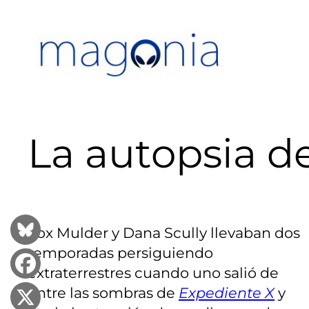
Saltar
al
contenido
La autopsia d
Fox Mulder y Dana Scully llevaban dos
temporadas persiguiendo
extraterrestres cuando uno salió de
entre las sombras de
Expediente X
y