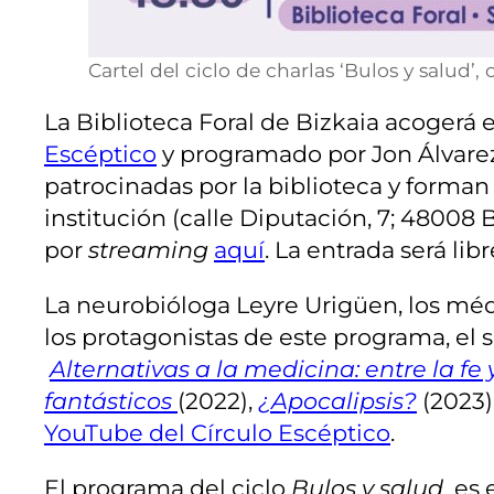
Cartel del ciclo de charlas ‘Bulos y salud’,
La Biblioteca Foral de Bizkaia acogerá 
Escéptico
y programado por Jon Álvarez
patrocinadas por la biblioteca y forman 
institución (calle Diputación, 7; 48008 
por
streaming
aquí
. La entrada será lib
La neurobióloga Leyre Urigüen, los médi
los protagonistas de este programa, el s
Alternativas a la medicina: entre la fe 
fantásticos
(2022),
¿Apocalipsis?
(2023)
YouTube del Círculo Escéptico
.
El programa del ciclo
Bulos y salud
es 