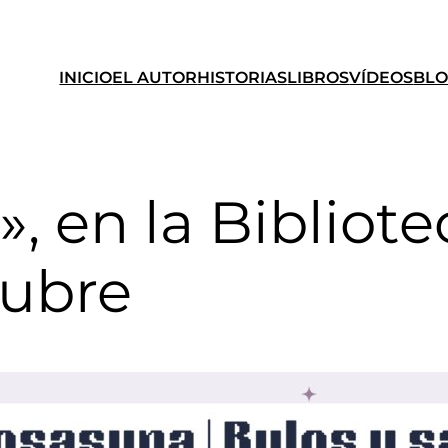
INICIO
EL AUTOR
HISTORIAS
LIBROS
VÍDEOS
BL
», en la Bibliote
tubre