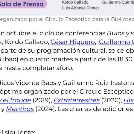
 organizado por el Círculo Escéptico para la Bibliotec
en octubre el ciclo de conferencias
Bulos y 
, Koldo Callado,
César Higuero
,
Guillermo 
parte de su programación cultural, se celebr
Bilbao) en cuatro martes a partir de las 18.3
re hasta completar aforo.
cos Vicente Baos y Guillermo Ruiz Irastorza,
éptimo organizado por el Círculo Escéptico pa
y el fraude
(2019),
Extraterrestres
(2020),
His
 y
Mentiras
(2024). Las charlas de ediciones
el siguiente: