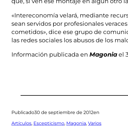
que, si ven ese montaje en algún otro la
«Intereconomía velará, mediante recurs
sean servidos por profesionales veraces
cometidos», dice ese grupo de comuni
las redes sociales los abusos de los mal
Información publicada en
Magonia
el 
Publicado
30 de septiembre de 2012
en
Artículos
, 
Escepticismo
, 
Magonia
, 
Varios