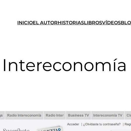
INICIO
EL AUTOR
HISTORIAS
LIBROS
VÍDEOS
BL
e Intereconomía 