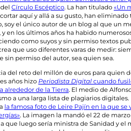
 del
Círculo Escéptico
. La han titulado
«Un m
ortar aquí y allá a su gusto, han eliminado 
, soy el único autor de un blog al que un med
 y en los últimos años ha habido numerosos
ciendo como suyos y sin permiso textos publ
crea que uso diferentes varas de medir: sie
 sin permiso del autor, sea quien sea.
cia del reto del millón de euros para quien
res años hizo
Periodista Digital
cuando fusil
a alrededor de la Tierra
. El medio de Alfon
o a una larga lista de plagiarios digitales
ca
la famosa foto de Leire Pajín en la que s
ergías»
. La imagen la mandó el 22 de marzo 
 que luego sería ministra de Sanidad y el m