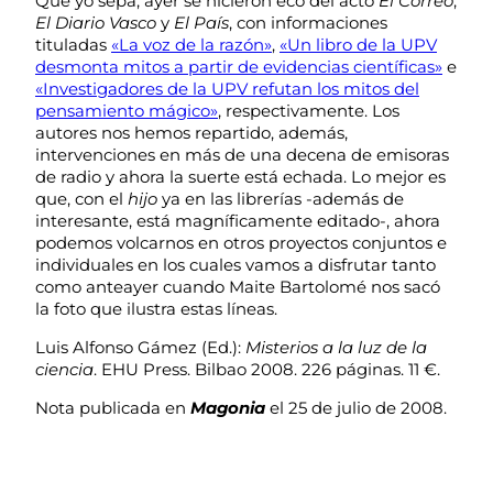
Que yo sepa, ayer se hicieron eco del acto
El Correo
,
El Diario Vasco
y
El País
, con informaciones
tituladas
«La voz de la razón»
,
«Un libro de la UPV
desmonta mitos a partir de evidencias científicas»
e
«Investigadores de la UPV refutan los mitos del
pensamiento mágico»
, respectivamente. Los
autores nos hemos repartido, además,
intervenciones en más de una decena de emisoras
de radio y ahora la suerte está echada. Lo mejor es
que, con el
hijo
ya en las librerías -además de
interesante, está magníficamente editado-, ahora
podemos volcarnos en otros proyectos conjuntos e
individuales en los cuales vamos a disfrutar tanto
como anteayer cuando Maite Bartolomé nos sacó
la foto que ilustra estas líneas.
Luis Alfonso Gámez (Ed.):
Misterios a la luz de la
ciencia
. EHU Press. Bilbao 2008. 226 páginas. 11 €.
Nota publicada en
Magonia
el 25 de julio de 2008.