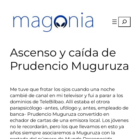
Saltar
al
contenido
Buscar
Ascenso y caída de
Prudencio Muguruza
Me tuve que frotar los ojos cuando una noche
cambié de canal en mi televisor y fui a parar a los
dominios de TeleBilbao. Allí estaba el otrora
parapsicólogo -antes, ufólogo y, antes, empleado de
banca- Prudencio Muguruza convertido en
echador de cartas de una emisora local. Los jóvenes
no le recordarán, pero los que llevamos en esto ya
años siempre asociaremos a Muguruza con la
portada del número de
Mundo Desconocido