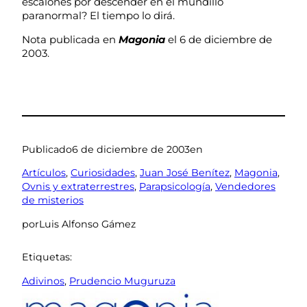
escalones por descender en el mundillo
paranormal? El tiempo lo dirá.
Nota publicada en
Magonia
el 6 de diciembre de
2003.
Publicado
6 de diciembre de 2003
en
Artículos
, 
Curiosidades
, 
Juan José Benítez
, 
Magonia
, 
Ovnis y extraterrestres
, 
Parapsicología
, 
Vendedores
de misterios
por
Luis Alfonso Gámez
Etiquetas:
Adivinos
, 
Prudencio Muguruza