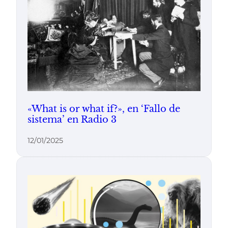
«What is or what if?», en ‘Fallo de
sistema’ en Radio 3
12/01/2025