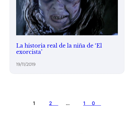
La historia real de la niña de ‘El
exorcista’
19/11/2019
1
2
…
10