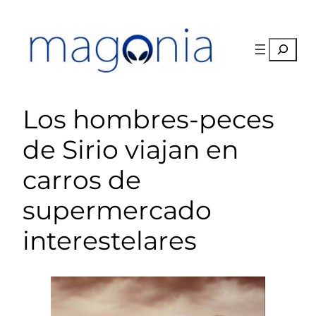
Saltar
al
contenido
Buscar
Los hombres-peces
de Sirio viajan en
carros de
supermercado
interestelares