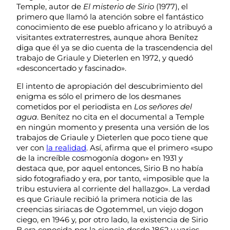
Temple, autor de
El misterio de Sirio
(1977), el
primero que llamó la atención sobre el fantástico
conocimiento de ese pueblo africano y lo atribuyó a
visitantes extraterrestres, aunque ahora Benítez
diga que él ya se dio cuenta de la trascendencia del
trabajo de Griaule y Dieterlen en 1972, y quedó
«desconcertado y fascinado».
El intento de apropiación del descubrimiento del
enigma es sólo el primero de los desmanes
cometidos por el periodista en
Los señores del
agua
. Benítez no cita en el documental a Temple
en ningún momento y presenta una versión de los
trabajos de Griaule y Dieterlen que poco tiene que
ver con
la realidad
. Así, afirma que el primero «supo
de la increíble cosmogonía dogon» en 1931 y
destaca que, por aquel entonces, Sirio B no había
sido fotografiado y era, por tanto, «imposible que la
tribu estuviera al corriente del hallazgo». La verdad
es que Griaule recibió la primera noticia de las
creencias siriacas de Ogotemmel, un viejo dogon
ciego, en 1946 y, por otro lado, la existencia de Sirio
B era conocida por la ciencia desde 1862 y varios