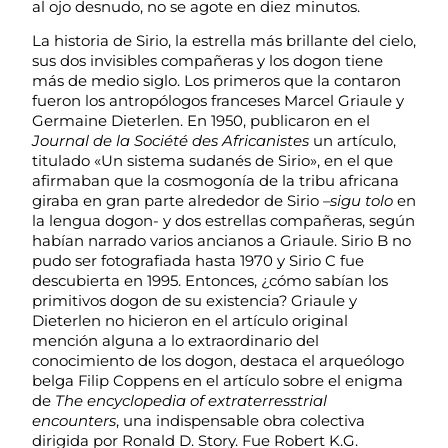
al ojo desnudo, no se agote en diez minutos.
La historia de Sirio, la estrella más brillante del cielo,
sus dos invisibles compañeras y los dogon tiene
más de medio siglo. Los primeros que la contaron
fueron los antropólogos franceses Marcel Griaule y
Germaine Dieterlen. En 1950, publicaron en el
Journal de la Société des Africanistes
un artículo,
titulado «Un sistema sudanés de Sirio», en el que
afirmaban que la cosmogonía de la tribu africana
giraba en gran parte alrededor de Sirio –
sigu tolo
en
la lengua dogon- y dos estrellas compañeras, según
habían narrado varios ancianos a Griaule. Sirio B no
pudo ser fotografiada hasta 1970 y Sirio C fue
descubierta en 1995. Entonces, ¿cómo sabían los
primitivos dogon de su existencia? Griaule y
Dieterlen no hicieron en el artículo original
mención alguna a lo extraordinario del
conocimiento de los dogon, destaca el arqueólogo
belga Filip Coppens en el artículo sobre el enigma
de
The encyclopedia of extraterresstrial
encounters
, una indispensable obra colectiva
dirigida por Ronald D. Story. Fue Robert K.G.