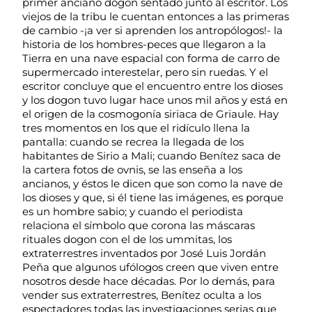
primer anciano dogon sentado junto al escritor. Los
viejos de la tribu le cuentan entonces a las primeras
de cambio -¡a ver si aprenden los antropólogos!- la
historia de los hombres-peces que llegaron a la
Tierra en una nave espacial con forma de carro de
supermercado interestelar, pero sin ruedas. Y el
escritor concluye que el encuentro entre los dioses
y los dogon tuvo lugar hace unos mil años y está en
el origen de la cosmogonía siriaca de Griaule. Hay
tres momentos en los que el ridículo llena la
pantalla: cuando se recrea la llegada de los
habitantes de Sirio a Mali; cuando Benítez saca de
la cartera fotos de ovnis, se las enseña a los
ancianos, y éstos le dicen que son como la nave de
los dioses y que, si él tiene las imágenes, es porque
es un hombre sabio; y cuando el periodista
relaciona el símbolo que corona las máscaras
rituales dogon con el de los ummitas, los
extraterrestres inventados por José Luis Jordán
Peña que algunos ufólogos creen que viven entre
nosotros desde hace décadas. Por lo demás, para
vender sus extraterrestres, Benítez oculta a los
espectadores todas las investigaciones serias que