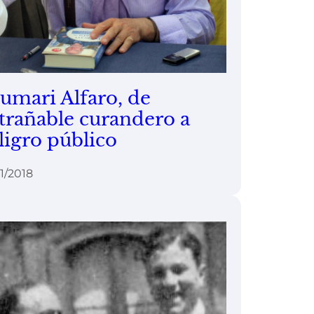
umari Alfaro, de
trañable curandero a
ligro público
1/2018