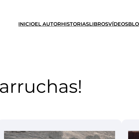
INICIO
EL AUTOR
HISTORIAS
LIBROS
VÍDEOS
BL
arruchas!