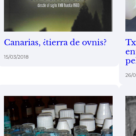
Canarias, ¿tierra de ovnis?
Tx
en
15/03/2018
pe
26/0