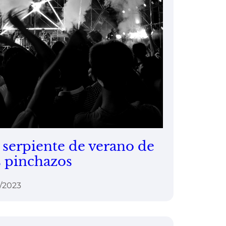
 serpiente de verano de
s pinchazos
1/2023