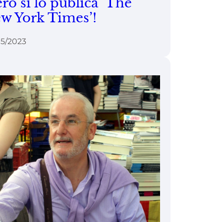
ero si lo publica ‘The
w York Times’!
5/2023