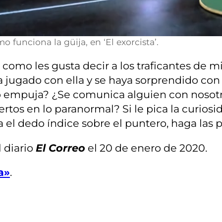
funciona la güija, en ‘El exorcista’.
 como les gusta decir a los traficantes de m
a jugado con ella y se haya sorprendido con
 lo empuja? ¿Se comunica alguien con nosotr
os en lo paranormal? Si le pica la curiosida
ga el dedo índice sobre el puntero, haga las
 diario
El Correo
el 20 de enero de 2020.
a»
.