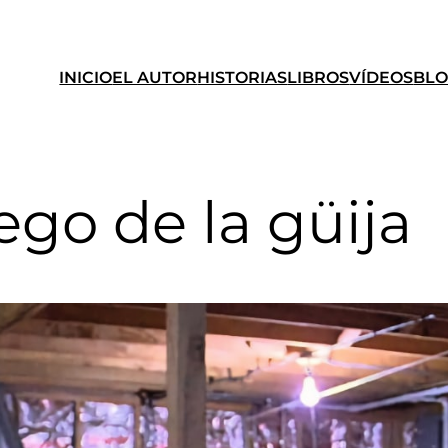
INICIO
EL AUTOR
HISTORIAS
LIBROS
VÍDEOS
BL
ego de la güija