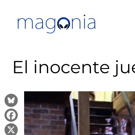
Saltar
al
contenido
El inocente ju