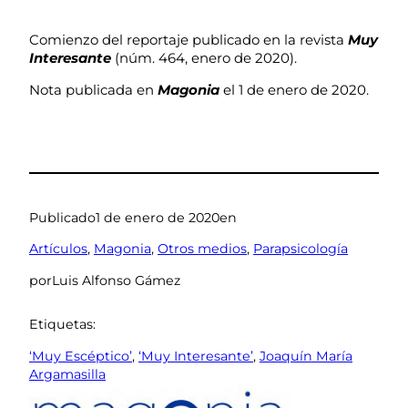
Comienzo del reportaje publicado en la revista
Muy
Interesante
(núm. 464, enero de 2020).
Nota publicada en
Magonia
el 1 de enero de 2020.
Publicado
1 de enero de 2020
en
Artículos
, 
Magonia
, 
Otros medios
, 
Parapsicología
por
Luis Alfonso Gámez
Etiquetas:
‘Muy Escéptico’
, 
‘Muy Interesante’
, 
Joaquín María
Argamasilla