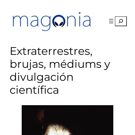
Saltar
al
contenido
Buscar
Extraterrestres,
brujas, médiums y
divulgación
científica