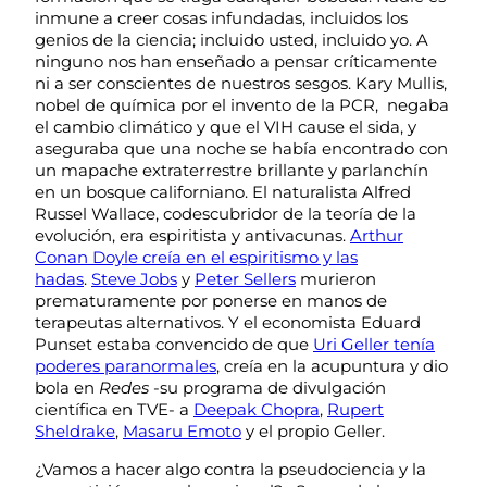
inmune a creer cosas infundadas, incluidos los
genios de la ciencia; incluido usted, incluido yo. A
ninguno nos han enseñado a pensar críticamente
ni a ser conscientes de nuestros sesgos. Kary Mullis,
nobel de química por el invento de la PCR, negaba
el cambio climático y que el VIH cause el sida, y
aseguraba que una noche se había encontrado con
un mapache extraterrestre brillante y parlanchín
en un bosque californiano. El naturalista Alfred
Russel Wallace, codescubridor de la teoría de la
evolución, era espiritista y antivacunas.
Arthur
Conan Doyle creía en el espiritismo y las
hadas
.
Steve Jobs
y
Peter Sellers
murieron
prematuramente por ponerse en manos de
terapeutas alternativos. Y el economista Eduard
Punset estaba convencido de que
Uri Geller tenía
poderes paranormales
, creía en la acupuntura y dio
bola en
Redes
-su programa de divulgación
científica en TVE- a
Deepak Chopra
,
Rupert
Sheldrake
,
Masaru Emoto
y el propio Geller.
¿Vamos a hacer algo contra la pseudociencia y la