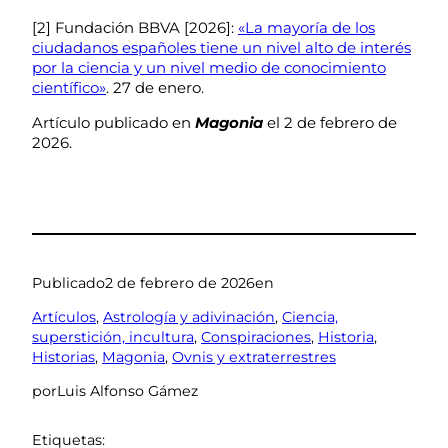
[2] Fundación BBVA [2026]:
«La mayoría de los
ciudadanos españoles tiene un nivel alto de interés
por la ciencia y un nivel medio de conocimiento
científico»
. 27 de enero.
Artículo publicado en
Magonia
el 2 de febrero de
2026.
Publicado
2 de febrero de 2026
en
Artículos
, 
Astrología y adivinación
, 
Ciencia,
superstición, incultura
, 
Conspiraciones
, 
Historia
, 
Historias
, 
Magonia
, 
Ovnis y extraterrestres
por
Luis Alfonso Gámez
Etiquetas: