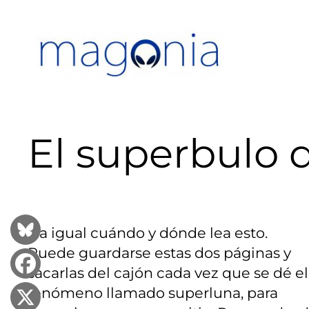
Saltar
al
contenido
El superbulo 
Da igual cuándo y dónde lea esto.
Puede guardarse estas dos páginas y
sacarlas del cajón cada vez que se dé el
fenómeno llamado superluna, para