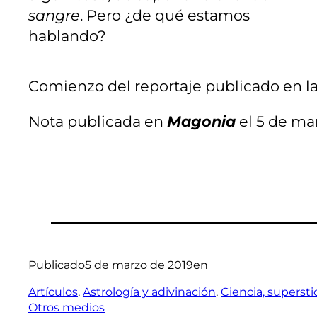
sangre
. Pero ¿de qué estamos
hablando?
Comienzo del reportaje publicado en la
Nota publicada en
Magonia
el 5 de ma
Publicado
5 de marzo de 2019
en
Artículos
, 
Astrología y adivinación
, 
Ciencia, supersti
Otros medios