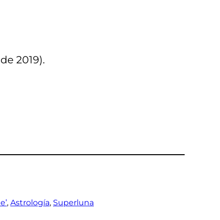
de 2019).
e’
, 
Astrología
, 
Superluna