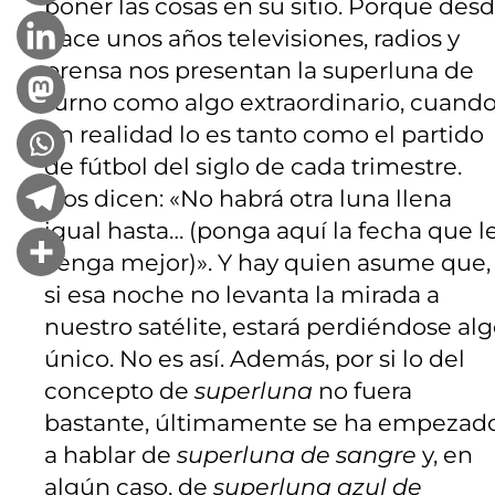
poner las cosas en su sitio. Porque des
hace unos años televisiones, radios y
prensa nos presentan la superluna de
turno como algo extraordinario, cuand
en realidad lo es tanto como el partido
de fútbol del siglo de cada trimestre.
Nos dicen: «No habrá otra luna llena
igual hasta… (ponga aquí la fecha que l
venga mejor)». Y hay quien asume que,
si esa noche no levanta la mirada a
nuestro satélite, estará perdiéndose al
único. No es así. Además, por si lo del
concepto de
superluna
no fuera
bastante, últimamente se ha empezad
a hablar de
superluna de sangre
y, en
algún caso, de
superluna azul de