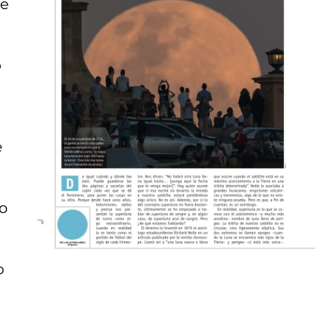
de
o
e
go
o