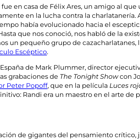
n fue en casa de Félix Ares, un amigo al qu
ente en la lucha contra la charlatanería. A
empo había evolucionado hacia el esceptici
Hasta que nos conoció, nos habló de la exis
os un pequeño grupo de cazacharlatanes, l
rculo Escéptico
.
 a España de Mark Plummer, director ejecuti
unas grabaciones de
The Tonight Show
con Jo
or Peter Popoff
, que en la película
Luces ro
efinitivo: Randi era un maestro en el arte de
ción de gigantes del pensamiento crítico, 