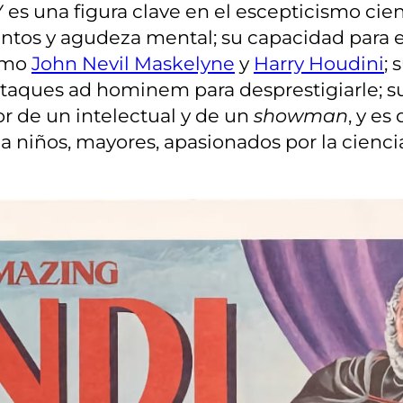
es una figura clave en el escepticismo cient
ntos y agudeza mental; su capacidad para e
como
John Nevil Maskelyne
y
Harry Houdini
; 
aques ad hominem para desprestigiarle; su v
r de un intelectual y de un
showman
, y es
 a niños, mayores, apasionados por la ciencia