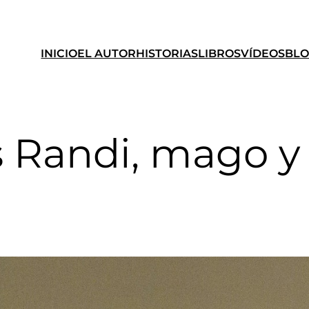
INICIO
EL AUTOR
HISTORIAS
LIBROS
VÍDEOS
BL
 Randi, mago y