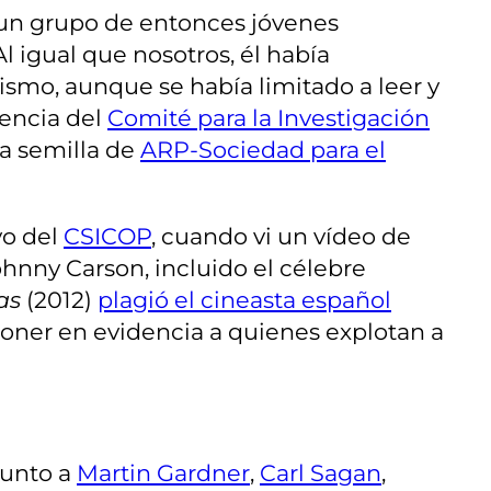
e un grupo de entonces jóvenes
l igual que nosotros, él había
smo, aunque se había limitado a leer y
tencia del
Comité para la Investigación
a semilla de
ARP-Sociedad para el
vo del
CSICOP
, cuando vi un vídeo de
hnny Carson, incluido el célebre
jas
(2012)
plagió el cineasta español
 poner en evidencia a quienes explotan a
junto a
Martin Gardner
,
Carl Sagan
,