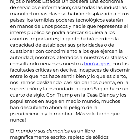
hijos o nietos: Estados Unidos será una economía
de servicios e información; casi todas las industrias
manufactureras clave se habrán desplazado a otros
países; los temibles poderes tecnológicos estarán
en manos de unos pocos y nadie que represente el
interés público se podrá acercar siquiera a los
asuntos importantes; la gente habrá perdido la
capacidad de establecer sus prioridades o de
cuestionar con conocimiento a los que ejercen la
autoridad; nosotros, aferrados a nuestros cristales y
consultando nerviosos nuestros
horóscopos
, con las
facultades críticas en declive, incapaces de discernir
entre lo que nos hace sentir bien y lo que es cierto,
nos iremos deslizando, casi sin darnos cuenta, en la
superstición y la oscuridad», auguró Sagan hace un
cuarto de siglo. Con Trump en la Casa Blanca y los
populismos en auge en medio mundo, muchos
han descubierto ahora el peligro de la
pseudociencia y la mentira. ¡Más vale tarde que
nunca!
El
mundo y sus demonios
es un libro
magníficamente escrito, repleto de sólidos