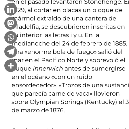
en el pasado levantaron Stonehenge. E
1829, al cortar en placas un bloque de
mármol extraído de una cantera de
Filadelfia, se descubrieron inscritas en
su interior las letras i y u. En la
medianoche del 24 de febrero de 1885,
una «enorme bola de fuego» salió del
mar en el Pacífico Norte y sobrevoló el
buque
Innerwich
antes de sumergirse
en el océano «con un ruido
ensordecedor». «Trozos de una sustanc
que parecía carne de vaca» llovieron
sobre Olympian Springs (Kentucky) el 3
de marzo de 1876.