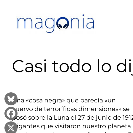
Saltar
al
contenido
Casi todo lo d
Una «cosa negra» que parecía «un
cuervo de terroríficas dimensiones» se
posó sobre la Luna el 27 de junio de 191
Gigantes que visitaron nuestro planeta