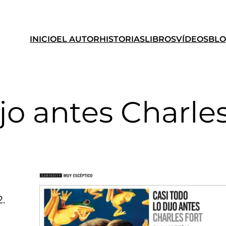
INICIO
EL AUTOR
HISTORIAS
LIBROS
VÍDEOS
BL
ijo antes Charle
2.