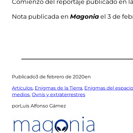
Comienzo del reportaje publicado en la
Nota publicada en
Magonia
el 3 de feb
Publicado
3 de febrero de 2020
en
Artículos
, 
Enigmas de la Tierra
, 
Enigmas del espaci
medios
, 
Ovnis y extraterrestres
por
Luis Alfonso Gámez