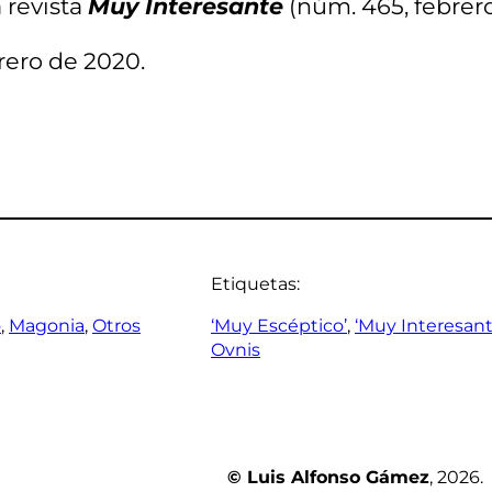
 revista
Muy Interesante
(núm. 465, febrero
rero de 2020.
Etiquetas:
o
, 
Magonia
, 
Otros
‘Muy Escéptico’
, 
‘Muy Interesant
Ovnis
© Luis Alfonso Gámez
, 2026.