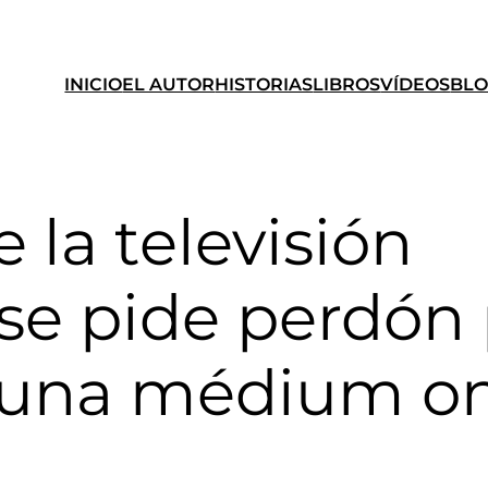
INICIO
EL AUTOR
HISTORIAS
LIBROS
VÍDEOS
BL
 la televisión
e pide perdón 
e una médium o