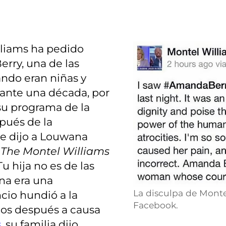
lliams ha pedido
rry, una de las
ndo eran niñas y
rante una década, por
su programa de la
pués de la
e dijo a Louwana
n
The Montel Williams
Tu hija no es de las
ina era una
La disculpa de Mont
cio hundió a la
Facebook.
ños después a causa
s
, su familia dijo