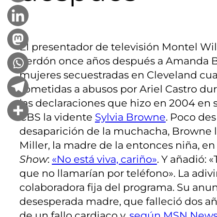
El presentador de televisión Montel Wi
perdón once años después a Amanda Be
mujeres secuestradas en Cleveland cua
sometidas a abusos por Ariel Castro du
las declaraciones que hizo en 2004 en 
CBS la vidente
Sylvia Browne
. Poco des
desaparición de la muchacha, Browne l
Miller, la madre de la entonces niña, e
Show
:
«No está viva, cariño»
. Y añadió: «
que no llamarían por teléfono». La adiv
colaboradora fija del programa. Su anun
desesperada madre, que falleció dos a
de un fallo cardiaco y,
según MSN New