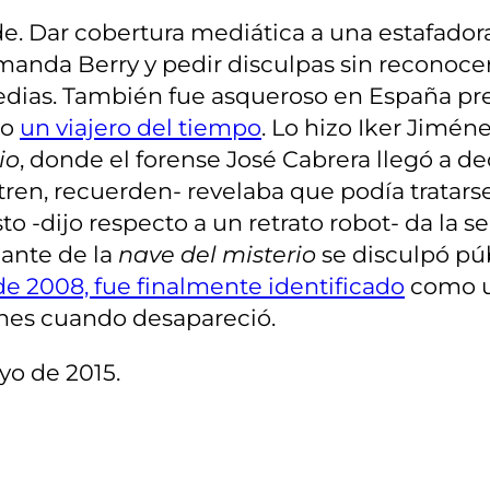
de. Dar cobertura mediática a una estafado
anda Berry y pedir disculpas sin reconocer 
edias. También fue asqueroso en España pre
mo
un viajero del tiempo
. Lo hizo Iker Jimén
io
, donde el forense José Cabrera llegó a de
tren, recuerden- revelaba que podía tratars
to -dijo respecto a un retrato robot- da la 
lante de la
nave del misterio
se disculpó púb
e 2008, fue finalmente identificado
como u
ones cuando desapareció.
yo de 2015.