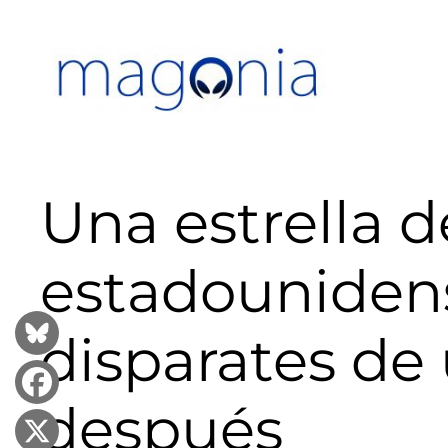
Saltar
al
contenido
Una estrella de
estadounidens
disparates d
después