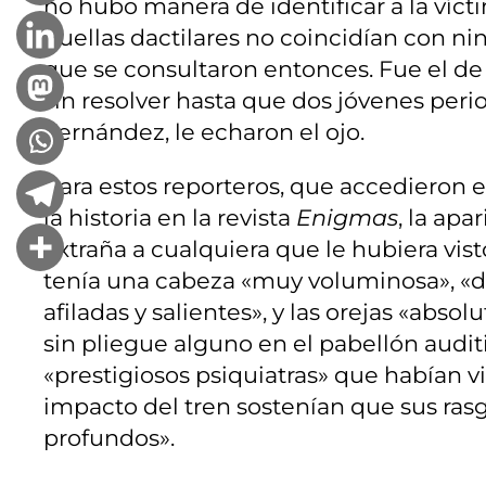
no hubo manera de identificar a la víc
huellas dactilares no coincidían con nin
que se consultaron entonces. Fue el d
sin resolver hasta que dos jóvenes perio
Fernández, le echaron el ojo.
Para estos reporteros, que accedieron e
la historia en la revista
Enigmas
, la apa
extraña a cualquiera que le hubiera vis
tenía una cabeza «muy voluminosa», «d
afiladas y salientes», y las orejas «abs
sin pliegue alguno en el pabellón audi
«prestigiosos psiquiatras» que habían vi
impacto del tren sostenían que sus ras
profundos».