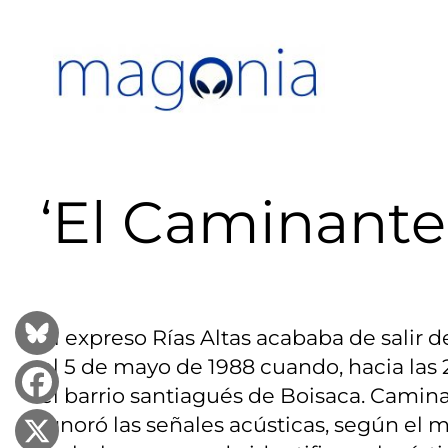
Saltar
al
contenido
‘El Caminante
El expreso Rías Altas acababa de salir 
el 5 de mayo de 1988 cuando, hacia las 
el barrio santiagués de Boisaca. Caminab
ignoró las señales acústicas, según el