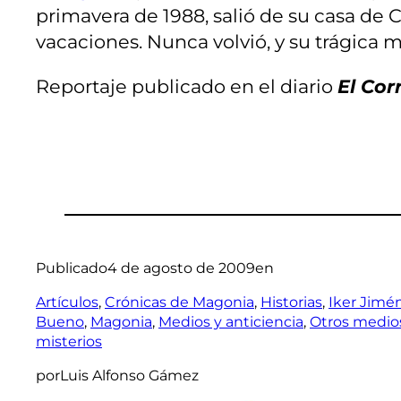
primavera de 1988, salió de su casa de C
vacaciones. Nunca volvió, y su trágica
Reportaje publicado en el diario
El Cor
Publicado
4 de agosto de 2009
en
Artículos
, 
Crónicas de Magonia
, 
Historias
, 
Iker Jimé
Bueno
, 
Magonia
, 
Medios y anticiencia
, 
Otros medio
misterios
por
Luis Alfonso Gámez