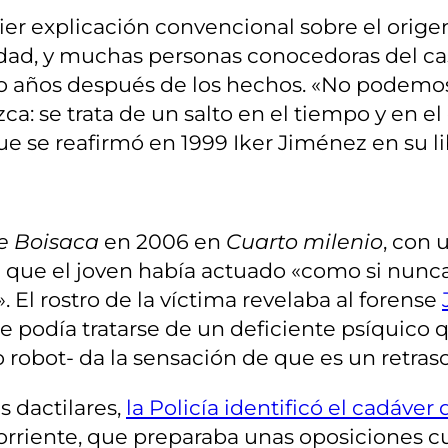
er explicación convencional sobre el origen
alidad, y muchas personas conocedoras del c
ho años después de los hechos. «No podemos
: se trata de un salto en el tiempo y en el 
que se reafirmó en 1999 Iker Jiménez en su l
e Boisaca
en 2006 en
Cuarto milenio
, con 
 que el joven había actuado «como si nunca 
 El rostro de la víctima revelaba al forense
e podía tratarse de un deficiente psíquico 
to robot- da la sensación de que es un retra
s dactilares,
la Policía identificó el cadáve
corriente, que preparaba unas oposiciones c