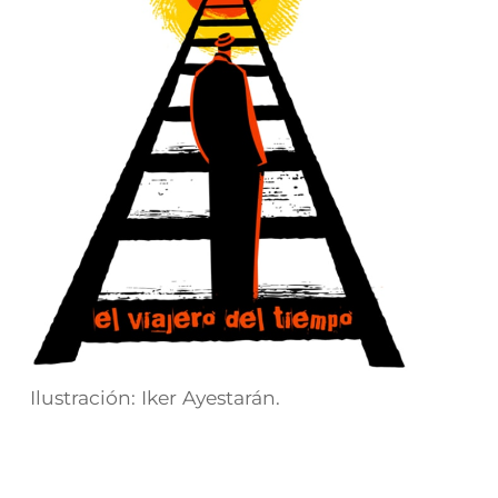
Ilustración: Iker Ayestarán.