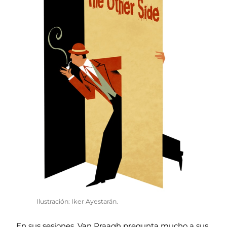
Ilustración: Iker Ayestarán.
En sus sesiones, Van Praagh pregunta mucho a sus