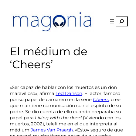
Saltar
al
contenido
Buscar
El médium de
‘Cheers’
«Ser capaz de hablar con los muertos es un don
maravilloso», afirma
Ted Danson
. El actor, famoso
por su papel de camarero en la serie
Cheers
, cree
que mantiene comunicación con el espíritu de su
padre. Se dio cuenta de ello cuando preparaba su
papel para
Living with the dead
(Viviendo con los
muertos, 2002), telefilme en el que interpreta al
médium
James Van Praagh
. «Estoy seguro de que
no pasará mucho tiempo antes de que todos