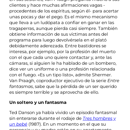
clientes y hace muchas afirmaciones vagas -
procedentes de los espíritus, según él- para acertar
unas pocas y dar el pego. Es el mismo mecanismo
que lleva a un ludópata a confiar en ganar en las
tragaperras, aunque pierda casi siempre. También
obtiene información de sus víctimas antes del
programa para luego devolvérsela en el plató
debidamente aderezada. Entre bastidores se
interesa, por ejemplo, por la profesión del muerto
con el que cada uno quiere contactar y, ante las
cámaras, si alguien le ha hablado de un bombero,
dice ver un uniforme o una profesión relacionada
con el fuego. «Es un tipo listo», admite Shermer.
Van Praagh, coproductor ejecutivo de la serie
Entre
fantasmas
, sabe que la pérdida de un ser querido
es siempre terrible y se aprovecha de ello.
Un soltero y un fantasma
Ted Danson ya había vivido un episodio fantasmal
sin enterarse durante el rodaje de
Tres hombres y
un bebé
(1987). En un momento en el que su
personaje y su madre están en su apartamento,