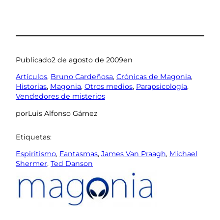
Publicado
2 de agosto de 2009
en
Artículos
, 
Bruno Cardeñosa
, 
Crónicas de Magonia
, 
Historias
, 
Magonia
, 
Otros medios
, 
Parapsicología
, 
Vendedores de misterios
por
Luis Alfonso Gámez
Etiquetas:
Espiritismo
, 
Fantasmas
, 
James Van Praagh
, 
Michael
Shermer
, 
Ted Danson