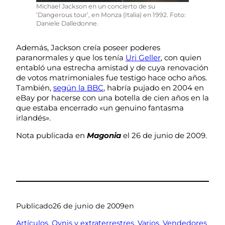
Michael Jackson en un concierto de su
‘Dangerous tour’, en Monza (Italia) en 1992. Foto:
Daniele Dalledonne.
Además, Jackson creía poseer poderes
paranormales y que los tenía
Uri Geller
, con quien
entabló una estrecha amistad y de cuya renovación
de votos matrimoniales fue testigo hace ocho años.
También,
según la BBC
, habría pujado en 2004 en
eBay por hacerse con una botella de cien años en la
que estaba encerrado «un genuino fantasma
irlandés».
Nota publicada en
Magonia
el 26 de junio de 2009.
Publicado
26 de junio de 2009
en
Artículos
, 
Ovnis y extraterrestres
, 
Varios
, 
Vendedores