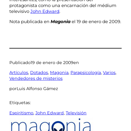
protagonista como una encarnación del médium
televisivo
John Edward
.
Nota publicada en
Magonia
el 19 de enero de 2009.
Publicado
19 de enero de 2009
en
Artículos
, 
Dotados
, 
Magonia
, 
Parapsicología
, 
Varios
, 
Vendedores de misterios
por
Luis Alfonso Gámez
Etiquetas:
Espiritismo
, 
John Edward
, 
Televisión