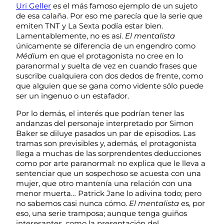
Uri Geller
es el más famoso ejemplo de un sujeto
de esa calaña. Por eso me parecía que la serie que
emiten TNT y La Sexta podía estar bien.
Lamentablemente, no es así.
El mentalista
únicamente se diferencia de un engendro como
Médium
en que el protagonista no cree en lo
paranormal y suelta de vez en cuando frases que
suscribe cualquiera con dos dedos de frente, como
que alguien que se gana como vidente sólo puede
ser un ingenuo o un estafador.
Por lo demás, el interés que podrían tener las
andanzas del personaje interpretado por Simon
Baker se diluye pasados un par de episodios. Las
tramas son previsibles y, además, el protagonista
llega a muchas de las sorprendentes deducciones
como por arte paranormal: no explica que le lleva a
sentenciar que un sospechoso se acuesta con una
mujer, que otro mantenía una relación con una
menor muerta… Patrick Jane lo adivina todo; pero
no sabemos casi nunca cómo.
El mentalista
es, por
eso, una serie tramposa; aunque tenga guiños
interesantes, como la presentación del