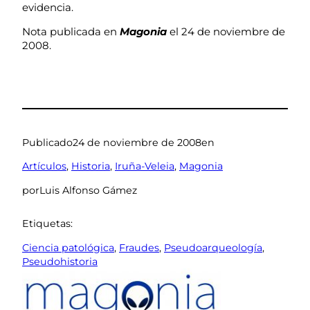
evidencia.
Nota publicada en
Magonia
el 24 de noviembre de
2008.
Publicado
24 de noviembre de 2008
en
Artículos
, 
Historia
, 
Iruña-Veleia
, 
Magonia
por
Luis Alfonso Gámez
Etiquetas:
Ciencia patológica
, 
Fraudes
, 
Pseudoarqueología
, 
Pseudohistoria