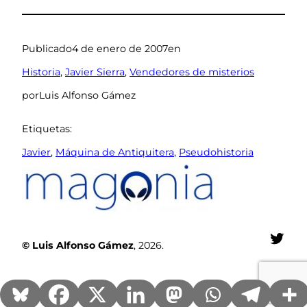
Publicado
4 de enero de 2007
en
Historia
, 
Javier Sierra
, 
Vendedores de misterios
por
Luis Alfonso Gámez
Etiquetas:
Javier
, 
Máquina de Antiquitera
, 
Pseudohistoria
Twit
© Luis Alfonso Gámez
, 2026.