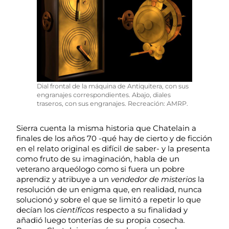
Dial frontal de la máquina de Antiquitera, con sus
engranajes correspondientes. Abajo, diales
traseros, con sus engranajes. Recreación: AMRP.
Sierra cuenta la misma historia que Chatelain a
finales de los años 70 -qué hay de cierto y de ficción
en el relato original es difícil de saber- y la presenta
como fruto de su imaginación, habla de un
veterano arqueólogo como si fuera un pobre
aprendiz y atribuye a un
vendedor de misterios
la
resolución de un enigma que, en realidad, nunca
solucionó y sobre el que se limitó a repetir lo que
decían los
científicos
respecto a su finalidad y
añadió luego tonterías de su propia cosecha
.