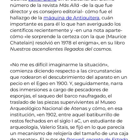
número de la revista
Más Allá
-de la que fue
director y es consejero editorial- cómo fue el
hallazgo de la
máquina de Antiquitera
, cuán
importante es para él lo que han averiguado los
científicos recientemente y -en una nota aparte-
cómo «le sorprende la certeza con la que (Maurice
Chatelain) resolvió en 1978 el enigma», en su libro
Nuestros ascendientes llegados del cosmos
.
«No me es difícil imaginarme la situación»,
comienza diciendo respecto a las circunstancias
que rodearon el descubrimiento del aparato en un
pecio en el Egeo en 1900. Y, seguidamente, narra
dos inmersiones a cargo de pescadores de
esponjas, el saqueo del barco naufragado, el
traslado de las piezas supervivientes al Museo
Arqueológico Nacional de Atenas y cómo, en esa
institución, «en 1902, entre aquel batiburrillo de
restos fechados en el siglo I aC, un estudiante de
arqueología, Valerio Stais, se fijó en lo que parecía
un mecanismo de relojería del tamaño de una caja
de zapatos». El autor de
Roswell, secreto de Estado