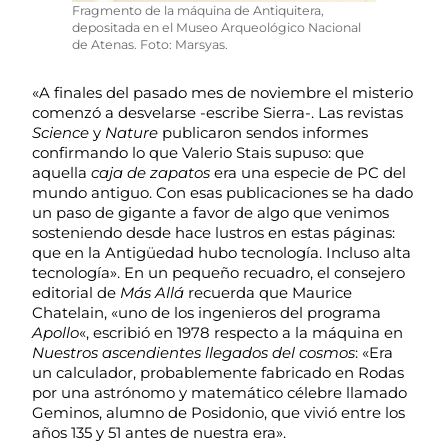
Fragmento de la máquina de Antiquitera,
depositada en el Museo Arqueológico Nacional
de Atenas. Foto: Marsyas.
«A finales del pasado mes de noviembre el misterio
comenzó a desvelarse -escribe Sierra-. Las revistas
Science
y
Nature
publicaron sendos informes
confirmando lo que Valerio Stais supuso: que
aquella
caja de zapatos
era una especie de PC del
mundo antiguo. Con esas publicaciones se ha dado
un paso de gigante a favor de algo que venimos
sosteniendo desde hace lustros en estas páginas:
que en la Antigüedad hubo tecnología. Incluso alta
tecnología». En un pequeño recuadro, el consejero
editorial de
Más Allá
recuerda que Maurice
Chatelain, «uno de los ingenieros del programa
Apollo
«, escribió en 1978 respecto a la máquina en
Nuestros ascendientes llegados del cosmos
: «Era
un calculador, probablemente fabricado en Rodas
por una astrónomo y matemático célebre llamado
Geminos, alumno de Posidonio, que vivió entre los
años 135 y 51 antes de nuestra era».