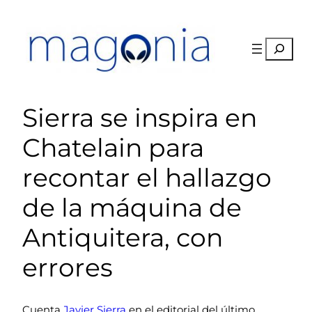
Saltar
al
contenido
Buscar
Sierra se inspira en
Chatelain para
recontar el hallazgo
de la máquina de
Antiquitera, con
errores
Cuenta
Javier Sierra
en el editorial del último