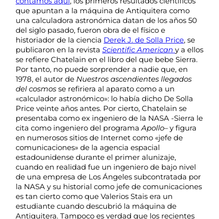
contamos aquí
, los primeros resultados científicos
que apuntan a la máquina de Antiquitera como
una calculadora astronómica datan de los años 50
del siglo pasado, fueron obra de el físico e
historiador de la ciencia
Derek J. de Solla Price
, se
publicaron en la revista
Scientific American
y a ellos
se refiere Chatelain en el libro del que bebe Sierra.
Por tanto, no puede sorprender a nadie que, en
1978, el autor de
Nuestros ascendientes llegados
del cosmos
se refiriera al aparato como a un
«calculador astronómico»: lo había dicho De Solla
Price veinte años antes. Por cierto, Chatelain se
presentaba como ex ingeniero de la NASA -Sierra le
cita como ingeniero del programa
Apollo
– y figura
en numerosos sitios de Internet como «jefe de
comunicaciones» de la agencia espacial
estadounidense durante el primer alunizaje,
cuando en realidad fue un ingeniero de bajo nivel
de una empresa de Los Ángeles subcontratada por
la NASA y su historial como jefe de comunicaciones
es tan cierto como que Valerios Stais era un
estudiante cuando descubrió la máquina de
Antiquitera. Tampoco es verdad que los recientes