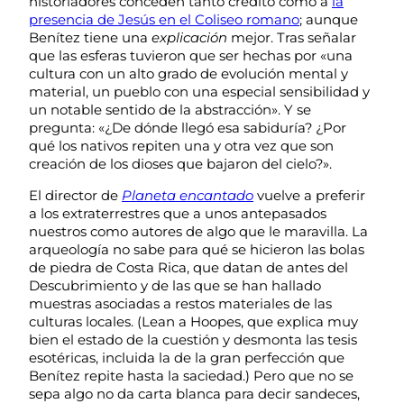
historiadores conceden tanto crédito como a
la
presencia de Jesús en el Coliseo romano
; aunque
Benítez tiene una
explicación
mejor. Tras señalar
que las esferas tuvieron que ser hechas por «una
cultura con un alto grado de evolución mental y
material, un pueblo con una especial sensibilidad y
un notable sentido de la abstracción». Y se
pregunta: «¿De dónde llegó esa sabiduría? ¿Por
qué los nativos repiten una y otra vez que son
creación de los dioses que bajaron del cielo?».
El director de
Planeta encantado
vuelve a preferir
a los extraterrestres que a unos antepasados
nuestros como autores de algo que le maravilla. La
arqueología no sabe para qué se hicieron las bolas
de piedra de Costa Rica, que datan de antes del
Descubrimiento y de las que se han hallado
muestras asociadas a restos materiales de las
culturas locales. (Lean a Hoopes, que explica muy
bien el estado de la cuestión y desmonta las tesis
esotéricas, incluida la de la gran perfección que
Benítez repite hasta la saciedad.) Pero que no se
sepa algo no da carta blanca para decir sandeces,