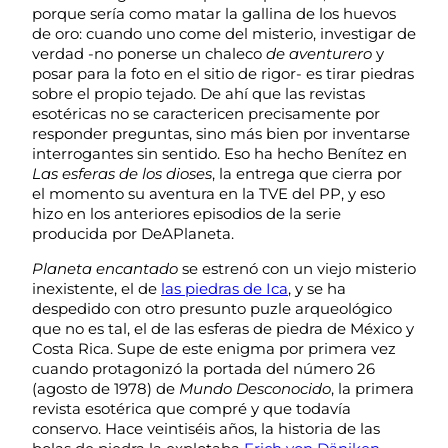
porque sería como matar la gallina de los huevos
de oro: cuando uno come del misterio, investigar de
verdad -no ponerse un chaleco
de aventurero
y
posar para la foto en el sitio de rigor- es tirar piedras
sobre el propio tejado. De ahí que las revistas
esotéricas no se caractericen precisamente por
responder preguntas, sino más bien por inventarse
interrogantes sin sentido. Eso ha hecho Benítez en
Las esferas de los dioses
, la entrega que cierra por
el momento su aventura en la TVE del PP, y eso
hizo en los anteriores episodios de la serie
producida por DeAPlaneta.
Planeta encantado
se estrenó con un viejo misterio
inexistente, el de
las piedras de Ica
, y se ha
despedido con otro presunto puzle arqueológico
que no es tal, el de las esferas de piedra de México y
Costa Rica. Supe de este enigma por primera vez
cuando protagonizó la portada del número 26
(agosto de 1978) de
Mundo Desconocido
, la primera
revista esotérica que compré y que todavía
conservo. Hace veintiséis años, la historia de las