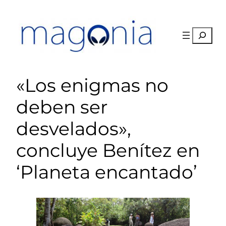
Saltar
al
contenido
Buscar
«Los enigmas no
deben ser
desvelados»,
concluye Benítez en
‘Planeta encantado’