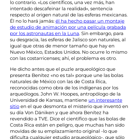
lo contrario. «Los científicos, una vez más, han
intentado descafeinar la realidad», sentencia
respecto al origen natural de las esferas mexicanas.
Él no lo hará jamás:
él ha hecho pasar un montaje
de estudio de animación por una película grabada
por los astronautas en la Luna
. Sin embargo, para
su desgracia, las esferas de Jalisco son naturales, al
igual que otras de menor tamaño que hay en
Nuevo México, Estados Unidos. No ocurre lo mismo
con las costarricenses; ahí, el problema es otro.
He dicho antes que el puzle arqueológico que
presenta Benítez «no es tal» porque une las bolas
naturales de México con las de Costa Rica,
reconocidas como obra de los indígenas por los
arqueólogos. John W. Hoopes, antropólogo de la
Universidad de Kansas, mantiene
un interesante
sitio
en el que desmonta el misterio que inventó en
su día Von Däniken y que ahora Benítez ha
revendido a TVE. Dice el científico que las bolas de
Costa Rica están en peligro, que muchas han sido
movidas de su emplazamiento original -lo que
dificulta cualquier estudio arqueológico-, que sólo