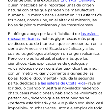
bolas de piedra la explotaba
Erich von Däniken
,
quien mezclaba en el reportaje unas de origen
natural con otras que parecían de manufactura
humana. Lo mismo hace Benítez en
Las esferas de
los dioses
, donde une, en el altar del misterio, las
bolas de piedra mexicanas y las costarricenses.
El ufólogo aboga por la artificialidad de
las esferas
mesoamericanas
-«obras gigantescas más propias
de dioses que de titanes»-, que se encuentran en la
sierra de Ameca, en el Estado de Jalisco, y a las
cuales los geólogos atribuyen un origen volcánico.
Pero, como es habitual, él sabe más que los
científicos: «Las explicaciones de geólogos y
vulcanólogos no son consistentes», dice tras medir
con un metro vulgar y corriente algunas de las
bolas. Todo el documental -incluida la segunda
parte, dedicada a
las esferas de Costa Rica
– raya en
lo ridículo cuando muestra al novelador haciendo
chapuceras mediciones y hablando de «milimétrica
perfección», diciendo que se trata piedras de
«perfecta esfericidad» y de «un pulido exquisito, casi
imposible», muchas veces junto a ejemplos de todo