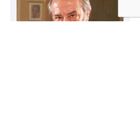
¿Mintió Fernando Jiménez del Oso
en la presentación de ‘Alternativa 3’
en TVE en 1983?
16/02/2013