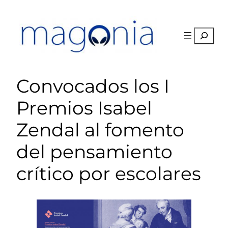
Saltar
al
contenido
Buscar
Convocados los I
Premios Isabel
Zendal al fomento
del pensamiento
crítico por escolares