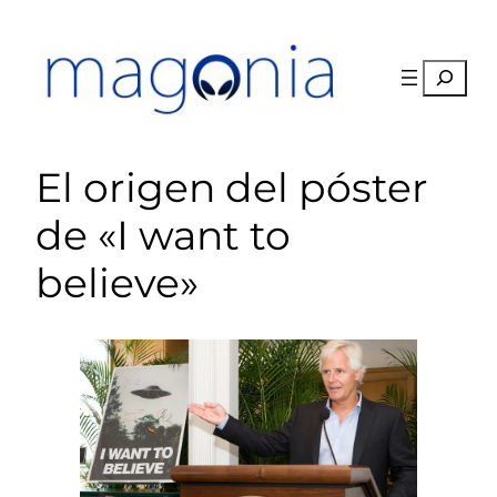
Saltar
al
contenido
Buscar
El origen del póster
de «I want to
believe»