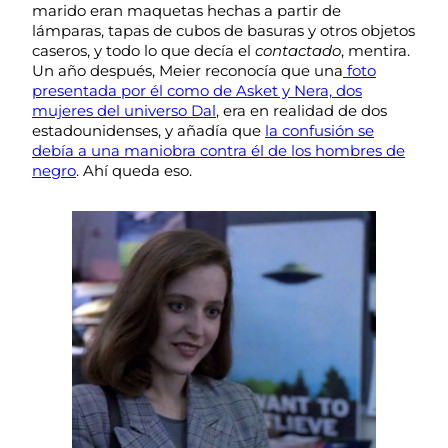
marido eran maquetas hechas a partir de
lámparas, tapas de cubos de basuras y otros objetos
caseros, y todo lo que decía el
contactado
, mentira.
Un año después, Meier reconocía que una
foto
presentada por él como de Asket y Nera, dos
mujeres del universo Dal
, era en realidad de dos
estadounidenses, y añadía que
la confusión se
debía a una maniobra contra él de los hombres de
negro
. Ahí queda eso.