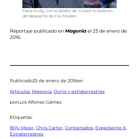
Dana Scully, con el póster de «I want to believe»
del despacho de Fox Mulder.
Reportaje publicado en
Magonia
el 25 de enero de
2016.
Publicado
25 de enero de 2016
en
Artículos
, 
Magonia
, 
Ovnis y extraterrestres
por
Luis Alfonso Gámez
Etiquetas:
Billy Meier
, 
Chris Carter
, 
Contactados
, 
Expediente X
, 
Extraterrestres