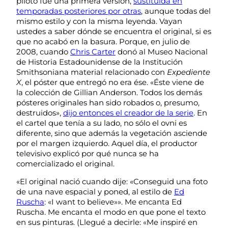
piloto fue una primera versión,
sustituida en
temporadas posteriores por otras
, aunque todas del
mismo estilo y con la misma leyenda. Vayan
ustedes a saber dónde se encuentra el original, si es
que no acabó en la basura. Porque, en julio de
2008, cuando
Chris Carter
donó al Museo Nacional
de Historia Estadounidense de la Institución
Smithsoniana material relacionado con
Expediente
X
, el póster que entregó no era ése. «Éste viene de
la colección de Gillian Anderson. Todos los demás
pósteres originales han sido robados o, presumo,
destruidos»,
dijo entonces el creador de la serie
. En
el cartel que tenía a su lado, no sólo el ovni es
diferente, sino que además la vegetación asciende
por el margen izquierdo. Aquel día, el productor
televisivo explicó por qué nunca se ha
comercializado el original.
«El original nació cuando dije: «Conseguid una foto
de una nave espacial y poned, al estilo de
Ed
Ruscha
: «I want to believe»». Me encanta Ed
Ruscha. Me encanta el modo en que pone el texto
en sus pinturas. (Llegué a decirle: «Me inspiré en