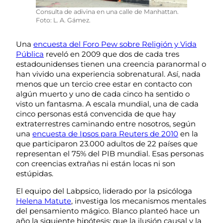
Consulta de adivina en una calle de Manhattan.
Foto: L. A. Gámez.
Una
encuesta del Foro Pew sobre Religión y Vida
Pública
reveló en 2009 que dos de cada tres
estadounidenses tienen una creencia paranormal o
han vivido una experiencia sobrenatural. Así, nada
menos que un tercio cree estar en contacto con
algún muerto y uno de cada cinco ha sentido o
visto un fantasma. A escala mundial, una de cada
cinco personas está convencida de que hay
extraterrestres caminando entre nosotros, según
una
encuesta de Ipsos para Reuters de 2010
en la
que participaron 23.000 adultos de 22 países que
representan el 75% del PIB mundial. Esas personas
con creencias extrañas ni están locas ni son
estúpidas.
El equipo del Labpsico, liderado por la psicóloga
Helena Matute
, investiga los mecanismos mentales
del pensamiento mágico. Blanco planteó hace un
año la siguiente hipótesis: que la ilusión causal y la