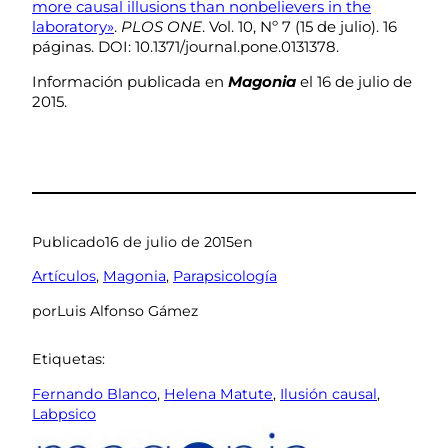
more causal illusions than nonbelievers in the
laboratory»
.
PLOS ONE
. Vol. 10, Nº 7 (15 de julio). 16
páginas. DOI: 10.1371/journal.pone.0131378.
Información publicada en
Magonia
el 16 de julio de
2015.
Publicado
16 de julio de 2015
en
Artículos
, 
Magonia
, 
Parapsicología
por
Luis Alfonso Gámez
Etiquetas:
Fernando Blanco
, 
Helena Matute
, 
Ilusión causal
, 
Labpsico