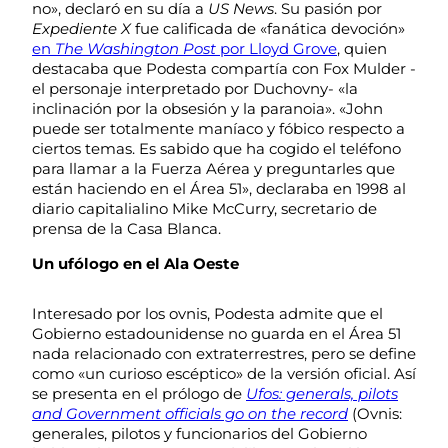
no», declaró en su día a
US News
. Su pasión por
Expediente X
fue calificada de «fanática devoción»
en
The Washington Post
por Lloyd Grove
, quien
destacaba que Podesta compartía con Fox Mulder -
el personaje interpretado por Duchovny- «la
inclinación por la obsesión y la paranoia». «John
puede ser totalmente maníaco y fóbico respecto a
ciertos temas. Es sabido que ha cogido el teléfono
para llamar a la Fuerza Aérea y preguntarles que
están haciendo en el Área 51», declaraba en 1998 al
diario capitalialino Mike McCurry, secretario de
prensa de la Casa Blanca.
Un ufólogo en el Ala Oeste
Interesado por los ovnis, Podesta admite que el
Gobierno estadounidense no guarda en el Área 51
nada relacionado con extraterrestres, pero se define
como «un curioso escéptico» de la versión oficial. Así
se presenta en el prólogo de
Ufos: generals, pilots
and Government officials go on the record
(Ovnis:
generales, pilotos y funcionarios del Gobierno