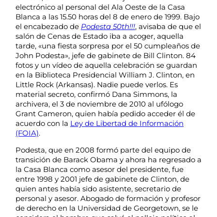
electrónico al personal del Ala Oeste de la Casa
Blanca a las 15.50 horas del 8 de enero de 1999. Bajo
el encabezado de
Podesta 50th!!!
, avisaba de que el
salón de Cenas de Estado iba a acoger, aquella
tarde, «una fiesta sorpresa por el 50 cumpleaños de
John Podesta», jefe de gabinete de Bill Clinton. 84
fotos y un vídeo de aquella celebración se guardan
en la Biblioteca Presidencial William J. Clinton, en
Little Rock (Arkansas). Nadie puede verlos. Es
material secreto, confirmó Dana Simmons, la
archivera, el 3 de noviembre de 2010 al ufólogo
Grant Cameron, quien había pedido acceder él de
acuerdo con la
Ley de Libertad de Información
(FOIA)
.
Podesta, que en 2008 formó parte del equipo de
transición de Barack Obama y ahora ha regresado a
la Casa Blanca como asesor del presidente, fue
entre 1998 y 2001 jefe de gabinete de Clinton, de
quien antes había sido asistente, secretario de
personal y asesor. Abogado de formación y profesor
de derecho en la Universidad de Georgetown, se le