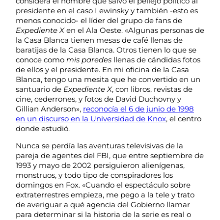
considera el hombre que salvó el pellejo político al
presidente en el caso Lewinsky y también -esto es
menos conocido- el líder del grupo de fans de
Expediente X
en el Ala Oeste. «Algunas personas de
la Casa Blanca tienen mesas de café llenas de
baratijas de la Casa Blanca. Otros tienen lo que se
conoce como
mis paredes
llenas de cándidas fotos
de ellos y el presidente. En mi oficina de la Casa
Blanca, tengo una mesita que he convertido en un
santuario de
Expediente X
, con libros, revistas de
cine, cederrones, y fotos de David Duchovny y
Gillian Anderson»,
reconocía el 6 de junio de 1998
en un discurso en la Universidad de Knox
, el centro
donde estudió.
Nunca se perdía las aventuras televisivas de la
pareja de agentes del FBI, que entre septiembre de
1993 y mayo de 2002 persiguieron alienígenas,
monstruos, y todo tipo de conspiradores los
domingos en Fox. «Cuando el espectáculo sobre
extraterrestres empieza, me pego a la tele y trato
de averiguar a qué agencia del Gobierno llamar
para determinar si la historia de la serie es real o