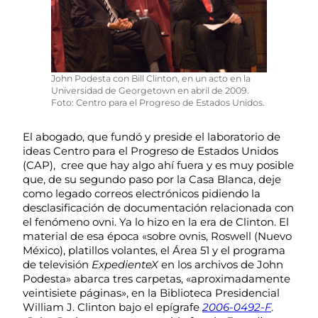
John Podesta con Bill Clinton, en un acto en la
Universidad de Georgetown en abril de 2009.
Foto: Centro para el Progreso de Estados Unidos.
El abogado, que fundó y preside el laboratorio de
ideas Centro para el Progreso de Estados Unidos
(CAP), cree que hay algo ahí fuera y es muy posible
que, de su segundo paso por la Casa Blanca, deje
como legado correos electrónicos pidiendo la
desclasificación de documentación relacionada con
el fenómeno ovni. Ya lo hizo en la era de Clinton. El
material de esa época «sobre ovnis, Roswell (Nuevo
México), platillos volantes, el Área 51 y el programa
de televisión
Expediente
X
en los archivos de John
Podesta» abarca tres carpetas, «aproximadamente
veintisiete páginas», en la Biblioteca Presidencial
William J. Clinton bajo el epígrafe
2006-0492-F
.