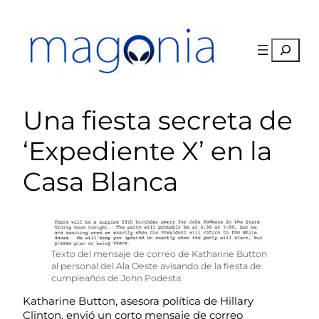
Saltar
al
contenido
Buscar
Una fiesta secreta de
‘Expediente X’ en la
Casa Blanca
Texto del mensaje de correo de Katharine Button
al personal del Ala Oeste avisando de la fiesta de
cumpleaños de John Podesta.
Katharine Button, asesora política de Hillary
Clinton, envió un corto mensaje de correo