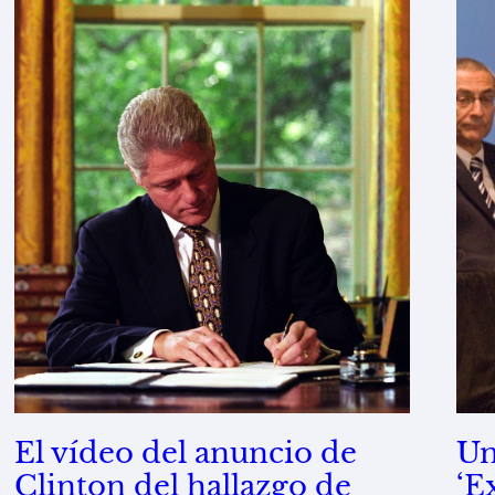
El vídeo del anuncio de
Un
Clinton del hallazgo de
‘E