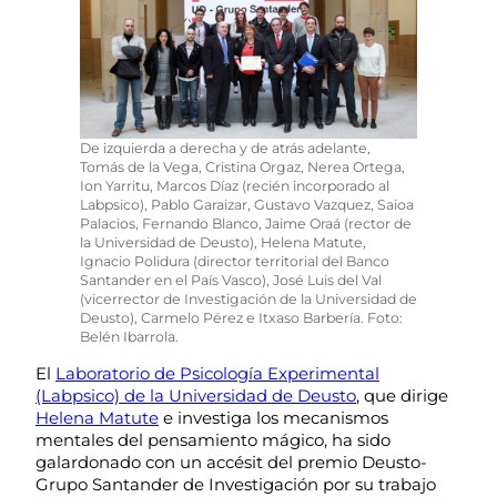
De izquierda a derecha y de atrás adelante,
Tomás de la Vega, Cristina Orgaz, Nerea Ortega,
Ion Yarritu, Marcos Díaz (recién incorporado al
Labpsico), Pablo Garaizar, Gustavo Vazquez, Saioa
Palacios, Fernando Blanco, Jaime Oraá (rector de
la Universidad de Deusto), Helena Matute,
Ignacio Polidura (director territorial del Banco
Santander en el País Vasco), José Luis del Val
(vicerrector de Investigación de la Universidad de
Deusto), Carmelo Pérez e Itxaso Barbería. Foto:
Belén Ibarrola.
El
Laboratorio de Psicología Experimental
(Labpsico) de la Universidad de Deusto
, que dirige
Helena Matute
e investiga los mecanismos
mentales del pensamiento mágico, ha sido
galardonado con un accésit del premio Deusto-
Grupo Santander de Investigación por su trabajo